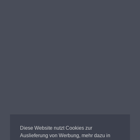
Akademie der bildenden Künste
tzten Wochenend
Palais Eschenbach
Maxim
Moulin Rouge
Shake
Sliders Club
Volksgarten
Sliders Club
Discothek Barbarossa
Discothek Volksgarten
Diese Website nutzt Cookies zur
Auslieferung von Werbung, mehr dazu in
Down Kinsky