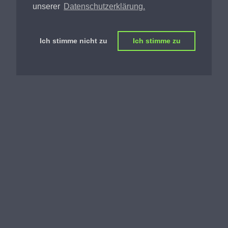
unserer
Datenschutzerklärung.
Shake
Palais Eschenbach
Ich stimme nicht zu
Ich stimme zu
Studio Wien
Down Kinsky
Moulin Rouge
Palais Eschenbach
ndidatin vom 14.12.
Studio Wien
Moulin Rouge
Shake
.at)
Studio Wien
Discothek U4
Shake