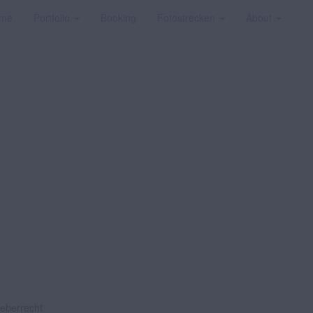
me
Portfolio
Booking
Fotostrecken
About
heberrecht