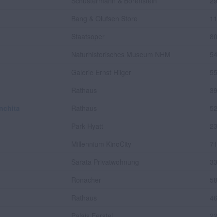
Schustermann & Borenstein
29
Bang & Olufsen Store
11
Staatsoper
80
Naturhistorisches Museum NHM
54
Galerie Ernst Hilger
55
Rathaus
39
nchita
Rathaus
52
Park Hyatt
23
Millennium KinoCity
71
Sarata Privatwohnung
33
Ronacher
58
Rathaus
46
Palais Ferstel
22