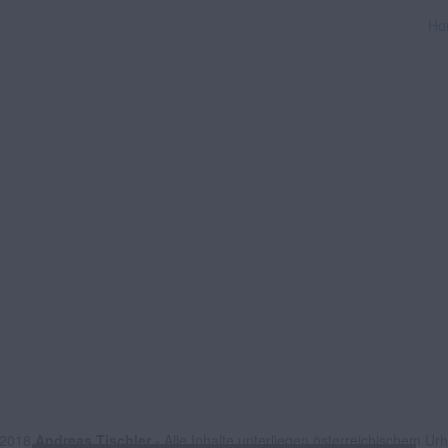
Ho
 2018
Andreas Tischler
- Alle Inhalte unterliegen österreichischem Ur