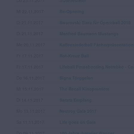
Do 23.11.2017
3-Jahresfeier
Mi 22.11.2017
Re-Opening
Di 21.11.2017
Swarovski Tiara für Opernball 2018
Di 21.11.2017
Manfred Baumann Mustangs
Mo 20.11.2017
Kaffeesiederball Fächerpräsentation
Fr 17.11.2017
Rot-Kreuz Ball
Fr 17.11.2017
Lifeball Fotoshooting Netrebko - Co
Do 16.11.2017
Signa Törggelen
Mi 15.11.2017
The Recall Kinopremiere
Di 14.11.2017
Sarata Empfang
Mo 13.11.2017
Nestroy Gala 2017
Sa 11.11.2017
Life goes on Gala
Do 09.11.2017
100 Jahre Juwelier Wagner