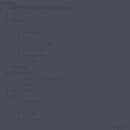
Loading...
//
//
ANDREASTISCHLER.com
Home
Portfolio
Luftbilder
Architektur
Natur
Businessevents
Szenefotos
Presse, Events
People
Booking
Fotostrecken
Aktuelle Fotostrecken
Archiv
Referenzen
About
About Me
FAQs
Kontakt
Promiliste
© 2001 -