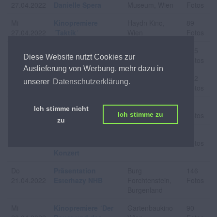
27.04.2022
Danielle Spera
Museum, Wien
Fotos
Mi
Kinopremiere
Haydn Kino,
89
27.04.2022
´Taktik´
Wien
Fotos
Mo
Falstaff Restaurant
Rathaus, Wien
215
Diese Website nutzt Cookies zur
25.04.2022
Guide Präsentation
Fotos
Auslieferung von Werbung, mehr dazu in
Sa
ROMY Gala 2022
Hofburg, Wien
322
unserer
Datenschutzerklärung.
23.04.2022
Fotos
Fr
Opening
Portofino, Wien
49
Ich stimme nicht
22.04.2022
Fotos
Ich stimme zu
zu
Fr
Klassik.Klang -
Stadttheater
44
22.04.2022
Mozart (A-)Live
Berndorf
Fotos
Konzert
Do
Präsentation
Burg
146
21.04.2022
Esterhazy NHB
Forchtenstein,
Fotos
Burgenland
Mi
Kinopremiere ´Der
Gartenbaukino
90