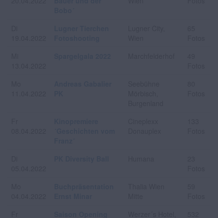
20.04.2022
Bauer und der
Wien
Fotos
Bobo´
Di
Lugner Tierchen
Lugner City,
65
19.04.2022
Fotoshooting
Wien
Fotos
Mi
Spargelgala 2022
Marchfelderhof
49
13.04.2022
Fotos
Mo
Andreas Gabalier
Seebühne
80
11.04.2022
PK
Mörbisch,
Fotos
Burgenland
Fr
Kinopremiere
Cineplexx
133
08.04.2022
´Geschichten vom
Donauplex
Fotos
Franz´
Di
PK Diversity Ball
Humana
23
05.04.2022
Fotos
Mo
Buchpräsentation
Thalia Wien
59
04.04.2022
Ernst Minar
Mitte
Fotos
Fr
Saison Opening
Werzer´s Hotel,
532