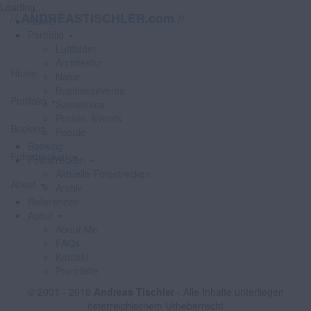
Loading...
//
//
ANDREASTISCHLER.com
Home
Portfolio
Luftbilder
Architektur
Home
Natur
Businessevents
Portfolio
Szenefotos
Presse, Events
Booking
People
Booking
Fotostrecken
Fotostrecken
Aktuelle Fotostrecken
About
Archiv
Referenzen
About
About Me
FAQs
Kontakt
Promiliste
© 2001 - 2018
Andreas Tischler
- Alle Inhalte unterliegen
österreichischem Urheberrecht