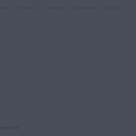
Home
Portfolio
Booking
Fotostrecken
About
heberrecht