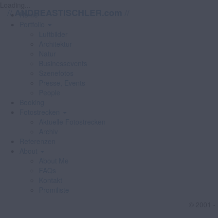
Loading...
//
//
ANDREASTISCHLER.com
Home
Portfolio
Luftbilder
Architektur
Natur
Businessevents
Szenefotos
Presse, Events
People
Booking
Fotostrecken
Aktuelle Fotostrecken
Archiv
Referenzen
About
About Me
FAQs
Kontakt
Promiliste
© 2001 -