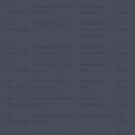
Do
Premiere ´Gerüchte,
Stadttheater
101
16.07.2026
Gerüchte´
Berndorf
Fotos
Mi
Premiere ´Tosca´
Steinbruch St.
179
15.07.2026
Margarethen,
Fotos
Burgenland
Mi
Premiere ´Indiana
Tschauner
12
08.07.2026
Tschones´
Bühne, Wien
Fotos
Di
Kinopremiere ´The
Gartenbaukino
35
07.07.2026
Stories´
Wien
Fotos
Mo
´Planet der Tiere´
Immersium,
106
06.07.2026
Ausstellung
Wien
Fotos
Sa
250 Jahre Albertina -
Albertina
71
04.07.2026
Torte
Plateau, Wien
Fotos
Sa
250 Jahre Albertina -
Albertina, Wien
309
04.07.2026
Festakt
Fotos
Do
Independence Day
Residenz der
60