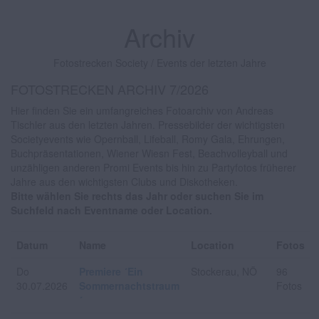
Archiv
Fotostrecken Society / Events der letzten Jahre
FOTOSTRECKEN ARCHIV 7/2026
Hier finden Sie ein umfangreiches Fotoarchiv von Andreas
Tischler aus den letzten Jahren. Pressebilder der wichtigsten
Societyevents wie Opernball, Lifeball, Romy Gala, Ehrungen,
Buchpräsentationen, Wiener Wiesn Fest, Beachvolleyball und
unzähligen anderen Promi Events bis hin zu Partyfotos früherer
Jahre aus den wichtigsten Clubs und Diskotheken.
Bitte wählen Sie rechts das Jahr oder suchen Sie im
Suchfeld nach Eventname oder Location.
Datum
Name
Location
Fotos
Do
Premiere ´Ein
Stockerau, NÖ
96
30.07.2026
Sommernachtstraum
Fotos
´