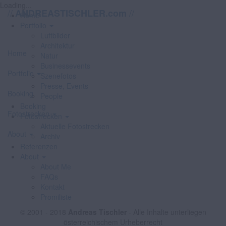
Loading...
//
//
ANDREASTISCHLER.com
Home
Portfolio
Luftbilder
Architektur
Home
Natur
Businessevents
Portfolio
Szenefotos
Presse, Events
Booking
People
Booking
Fotostrecken
Fotostrecken
Aktuelle Fotostrecken
About
Archiv
Referenzen
About
About Me
FAQs
Kontakt
Promiliste
© 2001 - 2018
Andreas Tischler
- Alle Inhalte unterliegen
österreichischem Urheberrecht