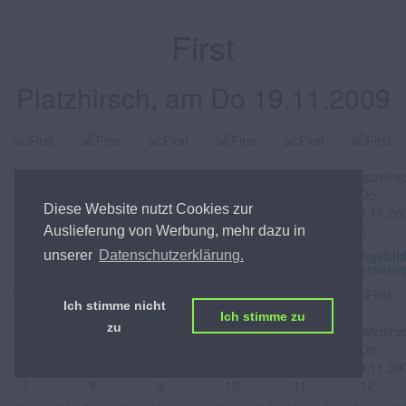
First
Platzhirsch, am Do 19.11.2009
Diese Website nutzt Cookies zur
Auslieferung von Werbung, mehr dazu in
Abgebildete
Abgebildete
Abgebildete
Abgebildete
Abgebildete
Abgebil
unserer
Datenschutzerklärung.
Personen
Personen
Personen
Personen
Personen
Persone
Ich stimme nicht
Ich stimme zu
zu