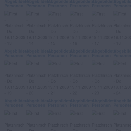
Abgebildete
Abgebildete
Abgebildete
Abgebildete
Abgebildete
Abgebil
Personen
Personen
Personen
Personen
Personen
Persone
Abgebildete
Abgebildete
Abgebildete
Abgebildete
Abgebildete
Abgebil
Personen
Personen
Personen
Personen
Personen
Persone
Abgebildete
Abgebildete
Abgebildete
Abgebildete
Abgebildete
Abgebil
Personen
Personen
Personen
Personen
Personen
Persone