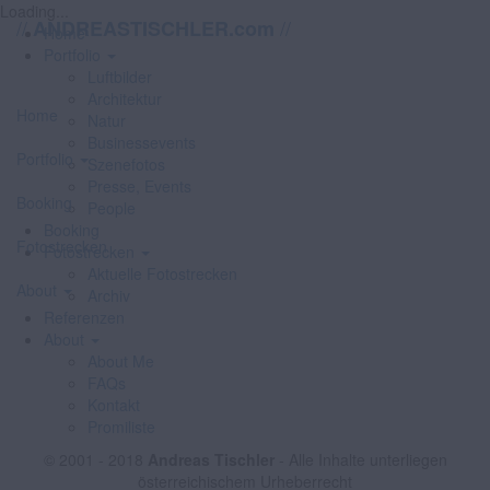
Loading...
//
//
ANDREASTISCHLER.com
Home
Portfolio
Luftbilder
Architektur
Home
Natur
Businessevents
Portfolio
Szenefotos
Presse, Events
Booking
People
Booking
Fotostrecken
Fotostrecken
Aktuelle Fotostrecken
About
Archiv
Referenzen
About
About Me
FAQs
Kontakt
Promiliste
© 2001 - 2018
Andreas Tischler
- Alle Inhalte unterliegen
österreichischem Urheberrecht