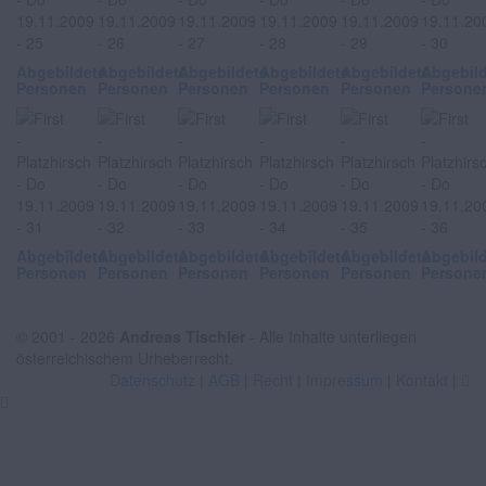
Abgebildete
Abgebildete
Abgebildete
Abgebildete
Abgebildete
Abgebil
Personen
Personen
Personen
Personen
Personen
Persone
Abgebildete
Abgebildete
Abgebildete
Abgebildete
Abgebildete
Abgebil
Personen
Personen
Personen
Personen
Personen
Persone
© 2001 - 2026
Andreas Tischler
- Alle Inhalte unterliegen
österreichischem Urheberrecht.
Datenschutz
|
AGB
|
Recht
|
Impressum
|
Kontakt
|