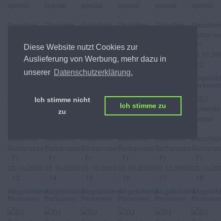
Diese Website nutzt Cookies zur
Auslieferung von Werbung, mehr dazu in
unserer
Datenschutzerklärung.
Abgebildete
Abgebildete
Abgebildete
Abgebildete
Abgebildete
Abgebil
Personen
Personen
Personen
Personen
Personen
Persone
Ich stimme nicht
Ich stimme zu
zu
Abgebildete
Abgebildete
Abgebildete
Abgebildete
Abgebildete
Abgebil
Personen
Personen
Personen
Personen
Personen
Persone