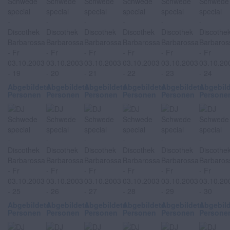
Abgebildete
Abgebildete
Abgebildete
Abgebildete
Abgebildete
Abgebil
Personen
Personen
Personen
Personen
Personen
Persone
Abgebildete
Abgebildete
Abgebildete
Abgebildete
Abgebildete
Abgebil
Personen
Personen
Personen
Personen
Personen
Persone