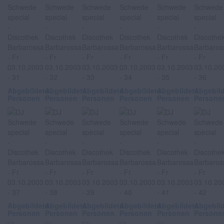
Abgebildete
Abgebildete
Abgebildete
Abgebildete
Abgebildete
Abgebil
Personen
Personen
Personen
Personen
Personen
Persone
Abgebildete
Abgebildete
Abgebildete
Abgebildete
Abgebildete
Abgebil
Personen
Personen
Personen
Personen
Personen
Persone