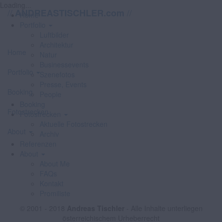
Loading...
//
//
ANDREASTISCHLER.com
Home
Portfolio
Luftbilder
Architektur
Home
Natur
Businessevents
Portfolio
Szenefotos
Presse, Events
Booking
People
Booking
Fotostrecken
Fotostrecken
Aktuelle Fotostrecken
About
Archiv
Referenzen
About
About Me
FAQs
Kontakt
Promiliste
© 2001 - 2018
Andreas Tischler
- Alle Inhalte unterliegen
österreichischem Urheberrecht