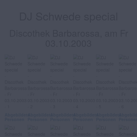
DJ Schwede special
Discothek Barbarossa, am Fr
03.10.2003
Abgebildete
Abgebildete
Abgebildete
Abgebildete
Abgebildete
Abgebil
Personen
Personen
Personen
Personen
Personen
Persone