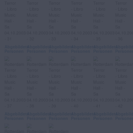
Abgebildete
Abgebildete
Abgebildete
Abgebildete
Abgebildete
Abgebil
Personen
Personen
Personen
Personen
Personen
Persone
Abgebildete
Abgebildete
Abgebildete
Abgebildete
Abgebildete
Abgebil
Personen
Personen
Personen
Personen
Personen
Persone