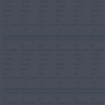
Abgebildete
Abgebildete
Abgebildete
Abgebildete
Abgebildete
Abgebil
Personen
Personen
Personen
Personen
Personen
Persone
Abgebildete
Abgebildete
Abgebildete
Abgebildete
Abgebildete
Abgebil
Personen
Personen
Personen
Personen
Personen
Persone