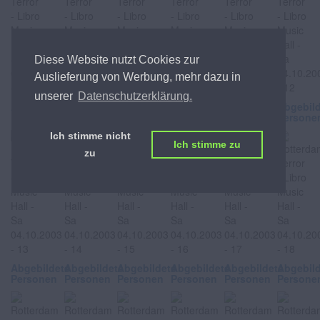
Diese Website nutzt Cookies zur
Auslieferung von Werbung, mehr dazu in
unserer
Datenschutzerklärung.
Abgebildete
Abgebildete
Abgebildete
Abgebildete
Abgebildete
Abgebil
Personen
Personen
Personen
Personen
Personen
Persone
Ich stimme nicht
Ich stimme zu
zu
Abgebildete
Abgebildete
Abgebildete
Abgebildete
Abgebildete
Abgebil
Personen
Personen
Personen
Personen
Personen
Persone