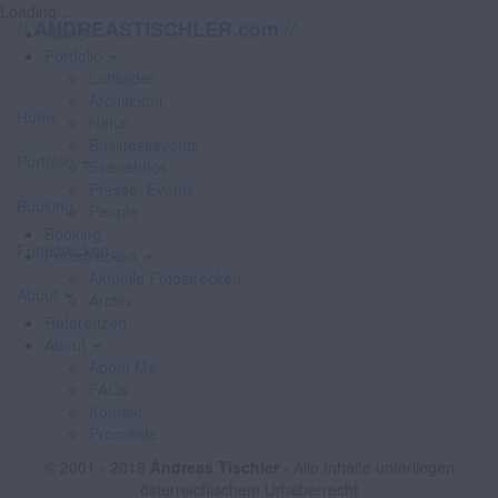
Loading...
//
//
ANDREASTISCHLER.com
Home
Portfolio
Luftbilder
Architektur
Home
Natur
Businessevents
Portfolio
Szenefotos
Presse, Events
Booking
People
Booking
Fotostrecken
Fotostrecken
Aktuelle Fotostrecken
About
Archiv
Referenzen
About
About Me
FAQs
Kontakt
Promiliste
© 2001 - 2018
Andreas Tischler
- Alle Inhalte unterliegen
österreichischem Urheberrecht