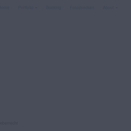
Home
Portfolio
Booking
Fotostrecken
About
heberrecht