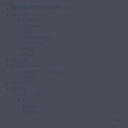
Loading...
//
//
ANDREASTISCHLER.com
Home
Portfolio
Luftbilder
Architektur
Natur
Businessevents
Szenefotos
Presse, Events
People
Booking
Fotostrecken
Aktuelle Fotostrecken
Archiv
Referenzen
About
About Me
FAQs
Kontakt
Promiliste
© 2001 -