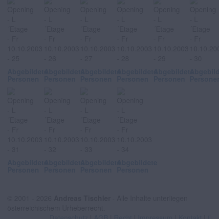
Abgebildete
Abgebildete
Abgebildete
Abgebildete
Abgebildete
Abgebil
Personen
Personen
Personen
Personen
Personen
Persone
Abgebildete
Abgebildete
Abgebildete
Abgebildete
Personen
Personen
Personen
Personen
© 2001 - 2026
Andreas Tischler
- Alle Inhalte unterliegen
österreichischem Urheberrecht.
Datenschutz
|
AGB
|
Recht
|
Impressum
|
Kontakt
|