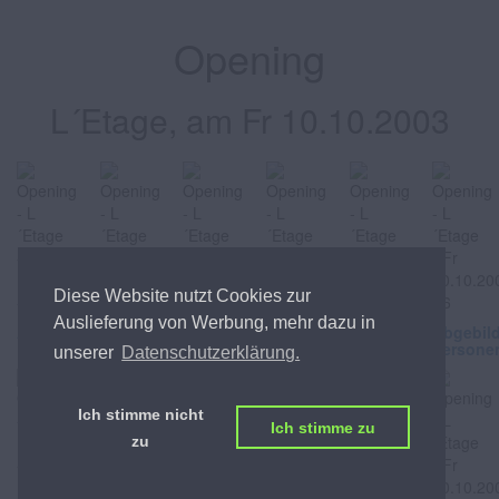
Opening
L´Etage, am Fr 10.10.2003
Diese Website nutzt Cookies zur
Auslieferung von Werbung, mehr dazu in
Abgebildete
Abgebildete
Abgebildete
Abgebildete
Abgebildete
Abgebil
Personen
Personen
Personen
Personen
Personen
Persone
unserer
Datenschutzerklärung.
Ich stimme nicht
Ich stimme zu
zu