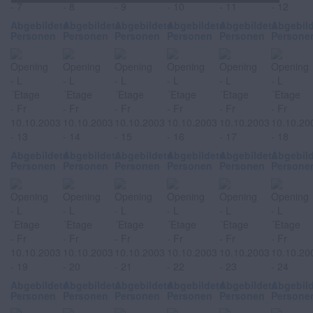
Abgebildete
Abgebildete
Abgebildete
Abgebildete
Abgebildete
Abgebil
Personen
Personen
Personen
Personen
Personen
Persone
Abgebildete
Abgebildete
Abgebildete
Abgebildete
Abgebildete
Abgebil
Personen
Personen
Personen
Personen
Personen
Persone
Abgebildete
Abgebildete
Abgebildete
Abgebildete
Abgebildete
Abgebil
Personen
Personen
Personen
Personen
Personen
Persone