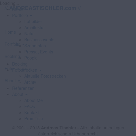
Loading...
//
//
ANDREASTISCHLER.com
Home
Portfolio
Luftbilder
Architektur
Home
Natur
Businessevents
Portfolio
Szenefotos
Presse, Events
Booking
People
Booking
Fotostrecken
Fotostrecken
Aktuelle Fotostrecken
About
Archiv
Referenzen
About
About Me
FAQs
Kontakt
Promiliste
© 2001 - 2018
Andreas Tischler
- Alle Inhalte unterliegen
österreichischem Urheberrecht