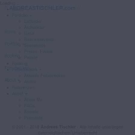
Loading...
//
//
ANDREASTISCHLER.com
Home
Portfolio
Luftbilder
Architektur
Home
Natur
Businessevents
Portfolio
Szenefotos
Presse, Events
Booking
People
Booking
Fotostrecken
Fotostrecken
Aktuelle Fotostrecken
About
Archiv
Referenzen
About
About Me
FAQs
Kontakt
Promiliste
© 2001 - 2018
Andreas Tischler
- Alle Inhalte unterliegen
österreichischem Urheberrecht