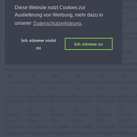
Diese Website nutzt Cookies zur
Auslieferung von Werbung, mehr dazu in
unserer
Datenschutzerklärung.
Abgebildete
Abgebildete
Abgebildete
Abgebildete
Abgebildete
Abgebil
Personen
Personen
Personen
Personen
Personen
Persone
Ich stimme nicht
Ich stimme zu
zu
Abgebildete
Abgebildete
Abgebildete
Abgebildete
Abgebildete
Abgebil
Personen
Personen
Personen
Personen
Personen
Persone