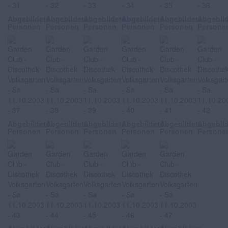
Abgebildete
Abgebildete
Abgebildete
Abgebildete
Abgebildete
Abgebil
Personen
Personen
Personen
Personen
Personen
Persone
Abgebildete
Abgebildete
Abgebildete
Abgebildete
Abgebildete
Abgebil
Personen
Personen
Personen
Personen
Personen
Persone