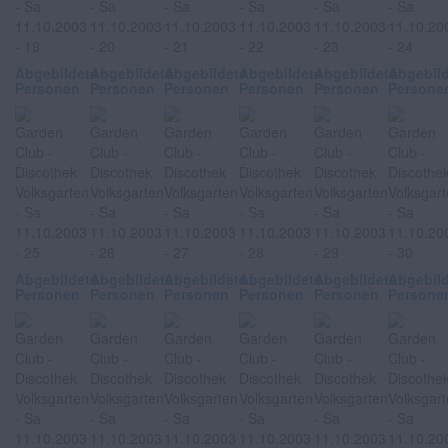
Abgebildete
Abgebildete
Abgebildete
Abgebildete
Abgebildete
Abgebil
Personen
Personen
Personen
Personen
Personen
Persone
Abgebildete
Abgebildete
Abgebildete
Abgebildete
Abgebildete
Abgebil
Personen
Personen
Personen
Personen
Personen
Persone