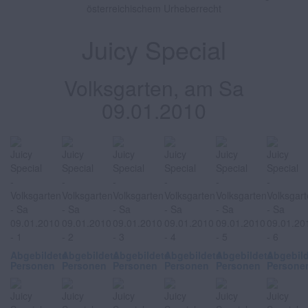
österreichischem Urheberrecht
Juicy Special
Volksgarten, am Sa
09.01.2010
Abgebildete
Abgebildete
Abgebildete
Abgebildete
Abgebildete
Abgebil
Personen
Personen
Personen
Personen
Personen
Persone