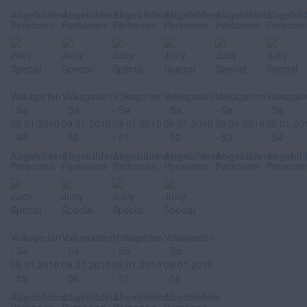
Abgebildete
Abgebildete
Abgebildete
Abgebildete
Abgebildete
Abgebil
Personen
Personen
Personen
Personen
Personen
Persone
Abgebildete
Abgebildete
Abgebildete
Abgebildete
Abgebildete
Abgebil
Personen
Personen
Personen
Personen
Personen
Persone
Abgebildete
Abgebildete
Abgebildete
Abgebildete