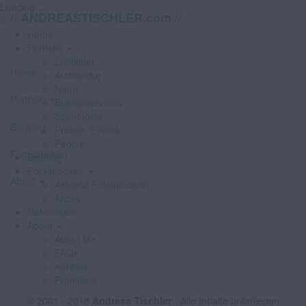
Loading...
//
//
ANDREASTISCHLER.com
Home
Portfolio
Luftbilder
Home
Architektur
Natur
Portfolio
Businessevents
Szenefotos
Booking
Presse, Events
People
Fotostrecken
Booking
Fotostrecken
About
Aktuelle Fotostrecken
Archiv
Referenzen
About
About Me
FAQs
Kontakt
Promiliste
© 2001 - 2018
Andreas Tischler
- Alle Inhalte unterliegen