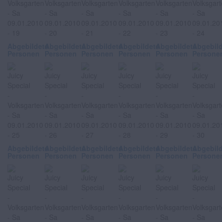
Abgebildete
Abgebildete
Abgebildete
Abgebildete
Abgebildete
Abgebil
Personen
Personen
Personen
Personen
Personen
Persone
Abgebildete
Abgebildete
Abgebildete
Abgebildete
Abgebildete
Abgebil
Personen
Personen
Personen
Personen
Personen
Persone