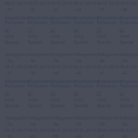
Abgebildete
Abgebildete
Abgebildete
Abgebildete
Abgebildete
Abgebil
Personen
Personen
Personen
Personen
Personen
Persone
Abgebildete
Abgebildete
Abgebildete
Abgebildete
Abgebildete
Abgebil
Personen
Personen
Personen
Personen
Personen
Persone