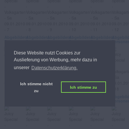
Abgebildete
Abgebildete
Abgebildete
Abgebildete
Abgebildete
Abgebil
Personen
Personen
Personen
Personen
Personen
Persone
Diese Website nutzt Cookies zur
Auslieferung von Werbung, mehr dazu in
unserer
Datenschutzerklärung.
Ich stimme nicht
Ich stimme zu
zu
Abgebildete
Abgebildete
Abgebildete
Abgebildete
Abgebildete
Abgebil
Personen
Personen
Personen
Personen
Personen
Persone