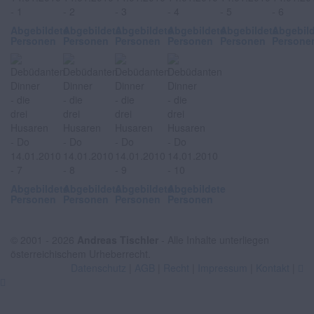
Abgebildete
Abgebildete
Abgebildete
Abgebildete
Abgebildete
Abgebil
Personen
Personen
Personen
Personen
Personen
Persone
Abgebildete
Abgebildete
Abgebildete
Abgebildete
Personen
Personen
Personen
Personen
© 2001 - 2026
Andreas Tischler
- Alle Inhalte unterliegen
österreichischem Urheberrecht.
Datenschutz
|
AGB
|
Recht
|
Impressum
|
Kontakt
|