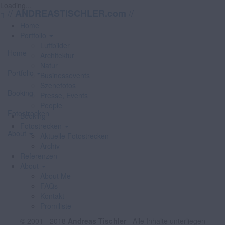
Loading...
//
//
ANDREASTISCHLER.com
Home
Portfolio
Luftbilder
Home
Architektur
Natur
Portfolio
Businessevents
Szenefotos
Booking
Presse, Events
People
Fotostrecken
Booking
Fotostrecken
About
Aktuelle Fotostrecken
Archiv
Referenzen
About
About Me
FAQs
Kontakt
Promiliste
© 2001 - 2018
Andreas Tischler
- Alle Inhalte unterliegen