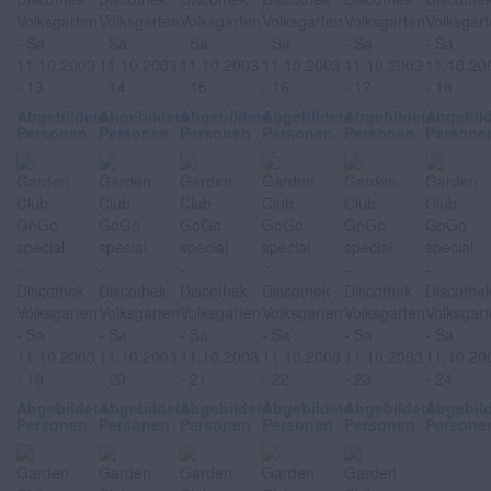
Abgebildete
Abgebildete
Abgebildete
Abgebildete
Abgebildete
Abgebil
Personen
Personen
Personen
Personen
Personen
Persone
Abgebildete
Abgebildete
Abgebildete
Abgebildete
Abgebildete
Abgebil
Personen
Personen
Personen
Personen
Personen
Persone