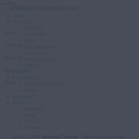
Loading...
//
//
ANDREASTISCHLER.com
Home
Portfolio
Luftbilder
Home
Architektur
Natur
Portfolio
Businessevents
Szenefotos
Booking
Presse, Events
People
Fotostrecken
Booking
Fotostrecken
About
Aktuelle Fotostrecken
Archiv
Referenzen
About
About Me
FAQs
Kontakt
Promiliste
© 2001 - 2018
Andreas Tischler
- Alle Inhalte unterliegen