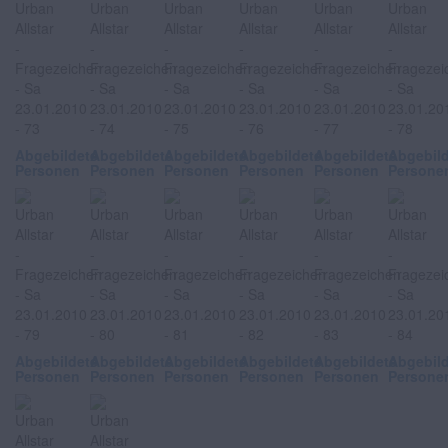
Abgebildete
Abgebildete
Abgebildete
Abgebildete
Abgebildete
Abgebil
Personen
Personen
Personen
Personen
Personen
Persone
Abgebildete
Abgebildete
Abgebildete
Abgebildete
Abgebildete
Abgebil
Personen
Personen
Personen
Personen
Personen
Persone