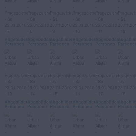
Abgebildete
Abgebildete
Abgebildete
Abgebildete
Abgebildete
Abgebil
Personen
Personen
Personen
Personen
Personen
Persone
Abgebildete
Abgebildete
Abgebildete
Abgebildete
Abgebildete
Abgebil
Personen
Personen
Personen
Personen
Personen
Persone