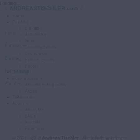
Loading...
//
//
ANDREASTISCHLER.com
Home
Portfolio
Luftbilder
Home
Architektur
Natur
Portfolio
Businessevents
Szenefotos
Booking
Presse, Events
People
Fotostrecken
Booking
Fotostrecken
About
Aktuelle Fotostrecken
Archiv
Referenzen
About
About Me
FAQs
Kontakt
Promiliste
© 2001 - 2018
Andreas Tischler
- Alle Inhalte unterliegen