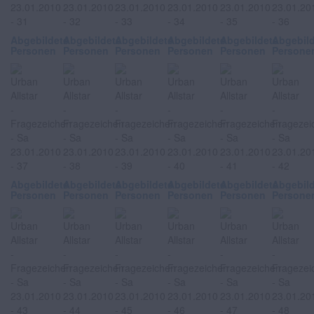
Abgebildete
Abgebildete
Abgebildete
Abgebildete
Abgebildete
Abgebil
Personen
Personen
Personen
Personen
Personen
Persone
Abgebildete
Abgebildete
Abgebildete
Abgebildete
Abgebildete
Abgebil
Personen
Personen
Personen
Personen
Personen
Persone