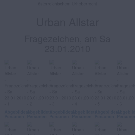
österreichischem Urheberrecht
Urban Allstar
Fragezeichen, am Sa
23.01.2010
Abgebildete
Abgebildete
Abgebildete
Abgebildete
Abgebildete
Abgebil
Personen
Personen
Personen
Personen
Personen
Persone