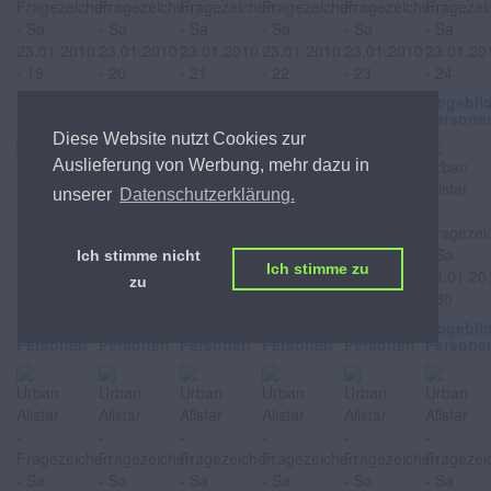
Abgebildete
Abgebildete
Abgebildete
Abgebildete
Abgebildete
Abgebil
Personen
Personen
Personen
Personen
Personen
Persone
Diese Website nutzt Cookies zur
Auslieferung von Werbung, mehr dazu in
unserer
Datenschutzerklärung.
Ich stimme nicht
Ich stimme zu
zu
Abgebildete
Abgebildete
Abgebildete
Abgebildete
Abgebildete
Abgebil
Personen
Personen
Personen
Personen
Personen
Persone