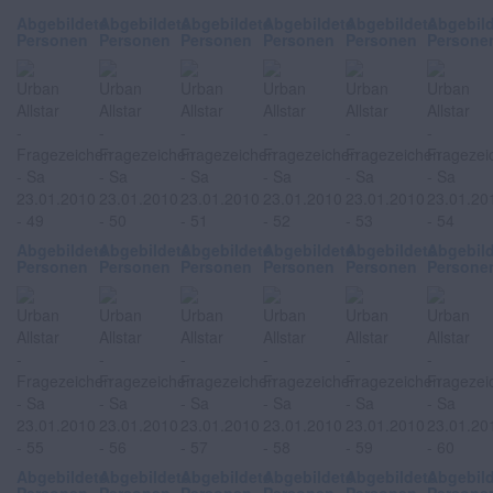
Abgebildete
Abgebildete
Abgebildete
Abgebildete
Abgebildete
Abgebil
Personen
Personen
Personen
Personen
Personen
Persone
Abgebildete
Abgebildete
Abgebildete
Abgebildete
Abgebildete
Abgebil
Personen
Personen
Personen
Personen
Personen
Persone
Abgebildete
Abgebildete
Abgebildete
Abgebildete
Abgebildete
Abgebil