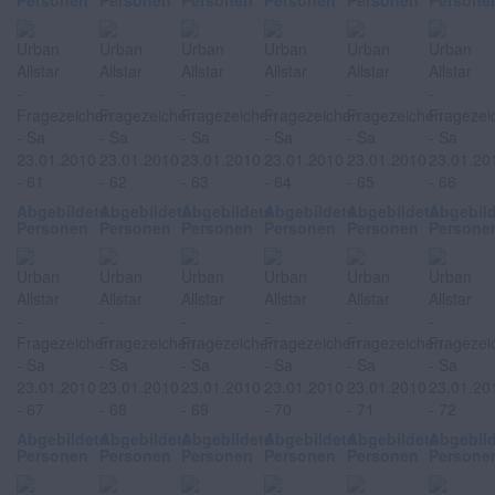
Personen
Personen
Personen
Personen
Personen
Persone
Abgebildete
Abgebildete
Abgebildete
Abgebildete
Abgebildete
Abgebil
Personen
Personen
Personen
Personen
Personen
Persone
Abgebildete
Abgebildete
Abgebildete
Abgebildete
Abgebildete
Abgebil
Personen
Personen
Personen
Personen
Personen
Persone