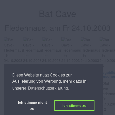
Bat Cave
Fledermaus, am Fr 24.10.2003
Abgebildete
Abgebildete
Abgebildete
Abgebildete
Abgebildete
Abgebil
Diese Website nutzt Cookies zur
Personen
Personen
Personen
Personen
Personen
Persone
Auslieferung von Werbung, mehr dazu in
unserer
Datenschutzerklärung.
Ich stimme nicht
Ich stimme zu
zu