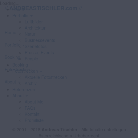
Loading...
//
//
ANDREASTISCHLER.com
Home
Portfolio
Luftbilder
Architektur
Home
Natur
Businessevents
Portfolio
Szenefotos
Presse, Events
Booking
People
Booking
Fotostrecken
Fotostrecken
Aktuelle Fotostrecken
About
Archiv
Referenzen
About
About Me
FAQs
Kontakt
Promiliste
© 2001 - 2018
Andreas Tischler
- Alle Inhalte unterliegen
österreichischem Urheberrecht