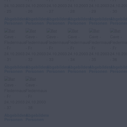
Abgebildete
Abgebildete
Abgebildete
Abgebildete
Abgebildete
Abgebil
Personen
Personen
Personen
Personen
Personen
Persone
Abgebildete
Abgebildete
Abgebildete
Abgebildete
Abgebildete
Abgebil
Personen
Personen
Personen
Personen
Personen
Persone
Abgebildete
Abgebildete
Personen
Personen