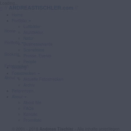
Loading...
//
//
ANDREASTISCHLER.com
Home
Portfolio
Luftbilder
Home
Architektur
Natur
Portfolio
Businessevents
Szenefotos
Booking
Presse, Events
People
Fotostrecken
Booking
Fotostrecken
About
Aktuelle Fotostrecken
Archiv
Referenzen
About
About Me
FAQs
Kontakt
Promiliste
© 2001 - 2018
Andreas Tischler
- Alle Inhalte unterliegen