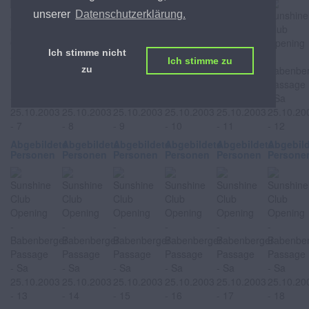
unserer
Datenschutzerklärung.
Ich stimme nicht
Ich stimme zu
zu
Abgebildete
Abgebildete
Abgebildete
Abgebildete
Abgebildete
Abgebil
Personen
Personen
Personen
Personen
Personen
Persone