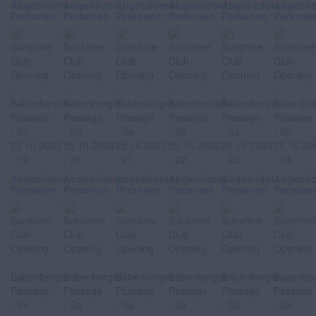
Abgebildete
Abgebildete
Abgebildete
Abgebildete
Abgebildete
Abgebil
Personen
Personen
Personen
Personen
Personen
Persone
Abgebildete
Abgebildete
Abgebildete
Abgebildete
Abgebildete
Abgebil
Personen
Personen
Personen
Personen
Personen
Persone