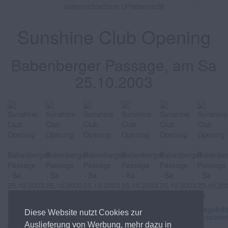
österreichischem Urheberrecht
Sunshine Club Opening
Babenberger Passage, am Sa
25.10.2003
Abgebildete
Abgebildete
Abgebildete
Abgebildete
Abgebildete
Abgebil
Diese Website nutzt Cookies zur
Personen
Personen
Personen
Personen
Personen
Persone
Auslieferung von Werbung, mehr dazu in