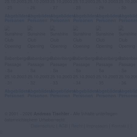
Abgebildete
Abgebildete
Abgebildete
Abgebildete
Abgebildete
Abgebil
Personen
Personen
Personen
Personen
Personen
Persone
Abgebildete
Abgebildete
Abgebildete
Abgebildete
Abgebildete
Abgebil
Personen
Personen
Personen
Personen
Personen
Persone
© 2001 - 2026
Andreas Tischler
- Alle Inhalte unterliegen
österreichischem Urheberrecht.
Datenschutz
|
AGB
|
Recht
|
Impressum
|
Kontakt
|