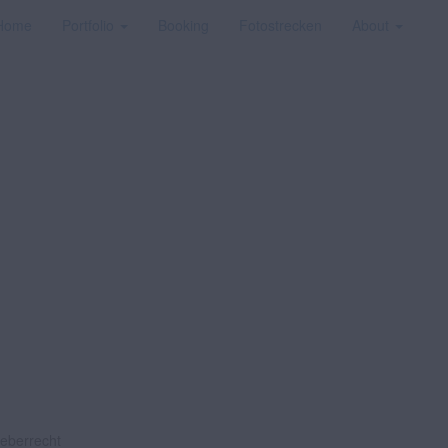
Home
Portfolio
Booking
Fotostrecken
About
heberrecht