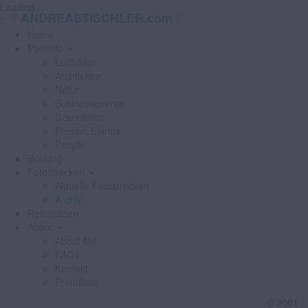
Loading...
//
//
ANDREASTISCHLER.com
Home
Portfolio
Luftbilder
Architektur
Natur
Businessevents
Szenefotos
Presse, Events
People
Booking
Fotostrecken
Aktuelle Fotostrecken
Archiv
Referenzen
About
About Me
FAQs
Kontakt
Promiliste
© 2001 -