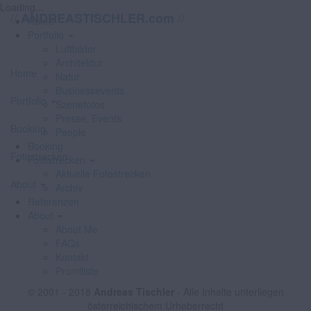
Loading...
//
//
ANDREASTISCHLER.com
Home
Portfolio
Luftbilder
Architektur
Home
Natur
Businessevents
Portfolio
Szenefotos
Presse, Events
Booking
People
Booking
Fotostrecken
Fotostrecken
Aktuelle Fotostrecken
About
Archiv
Referenzen
About
About Me
FAQs
Kontakt
Promiliste
© 2001 - 2018
Andreas Tischler
- Alle Inhalte unterliegen
österreichischem Urheberrecht