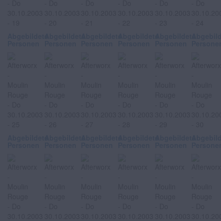
Abgebildete
Abgebildete
Abgebildete
Abgebildete
Abgebildete
Abgebil
Personen
Personen
Personen
Personen
Personen
Persone
Abgebildete
Abgebildete
Abgebildete
Abgebildete
Abgebildete
Abgebil
Personen
Personen
Personen
Personen
Personen
Persone