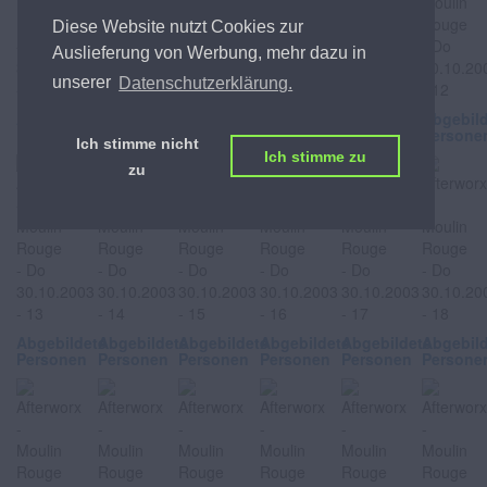
Diese Website nutzt Cookies zur
Auslieferung von Werbung, mehr dazu in
unserer
Datenschutzerklärung.
Abgebildete
Abgebildete
Abgebildete
Abgebildete
Abgebildete
Abgebil
Personen
Personen
Personen
Personen
Personen
Persone
Ich stimme nicht
Ich stimme zu
zu
Abgebildete
Abgebildete
Abgebildete
Abgebildete
Abgebildete
Abgebil
Personen
Personen
Personen
Personen
Personen
Persone