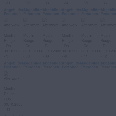
Abgebildete
Abgebildete
Abgebildete
Abgebildete
Abgebildete
Abgebil
Personen
Personen
Personen
Personen
Personen
Persone
Abgebildete
Abgebildete
Abgebildete
Abgebildete
Abgebildete
Abgebil
Personen
Personen
Personen
Personen
Personen
Persone