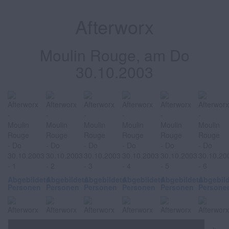
Afterworx
Moulin Rouge, am Do
30.10.2003
Abgebildete
Abgebildete
Abgebildete
Abgebildete
Abgebildete
Abgebil
Personen
Personen
Personen
Personen
Personen
Persone