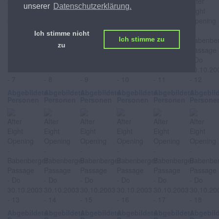
unserer
Datenschutzerklärung.
Ich stimme nicht
Ich stimme zu
zu
Abgebildete
Abgebildete
Abgebildete
Abgebildete
Abgebildete
Abgebil
Personen
Personen
Personen
Personen
Personen
Persone
Abgebildete
Abgebildete
Abgebildete
Abgebildete
Abgebildete
Abgebil