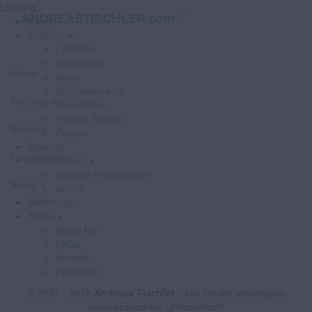
Loading...
//
//
ANDREASTISCHLER.com
Home
Portfolio
Luftbilder
Architektur
Home
Natur
Businessevents
Portfolio
Szenefotos
Presse, Events
Booking
People
Booking
Fotostrecken
Fotostrecken
Aktuelle Fotostrecken
About
Archiv
Referenzen
About
About Me
FAQs
Kontakt
Promiliste
© 2001 - 2018
Andreas Tischler
- Alle Inhalte unterliegen
österreichischem Urheberrecht