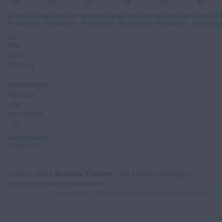
Abgebildete
Abgebildete
Abgebildete
Abgebildete
Abgebildete
Abgebil
Personen
Personen
Personen
Personen
Personen
Persone
Abgebildete
Personen
© 2001 - 2026
Andreas Tischler
- Alle Inhalte unterliegen
österreichischem Urheberrecht.
Datenschutz
|
AGB
|
Recht
|
Impressum
|
Kontakt
|