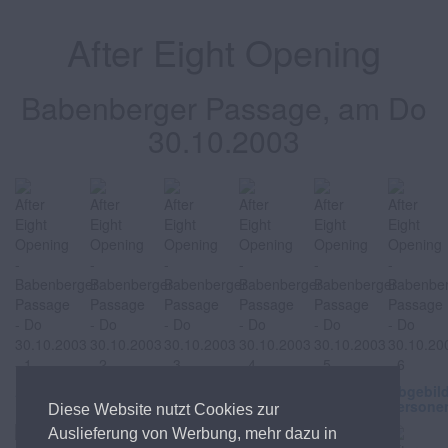
After Eight Opening
Babenberger Passage, am Do
30.10.2003
Abgebildete
Abgebildete
Abgebildete
Abgebildete
Abgebildete
Abgebil
Personen
Personen
Personen
Personen
Personen
Persone
Diese Website nutzt Cookies zur
Auslieferung von Werbung, mehr dazu in