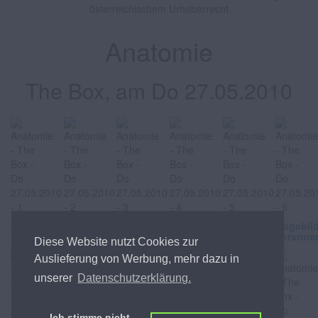
österreichischem Urheberrecht
Anatomie
The Box, am Do 27.05.2010
Abgebildete
Abgebildete
Abgebildete
Abgebildete
Abgebildete
Abgebil
Personen
Personen
Personen
Personen
Personen
Persone
Diese Website nutzt Cookies zur
Auslieferung von Werbung, mehr dazu in
unserer
Datenschutzerklärung.
Ich stimme nicht