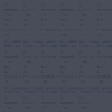
Abgebildete
Abgebildete
Abgebildete
Abgebildete
Abgebildete
Abgebil
Personen
Personen
Personen
Personen
Personen
Persone
Abgebildete
Abgebildete
Abgebildete
Abgebildete
Abgebildete
Abgebil
Personen
Personen
Personen
Personen
Personen
Persone