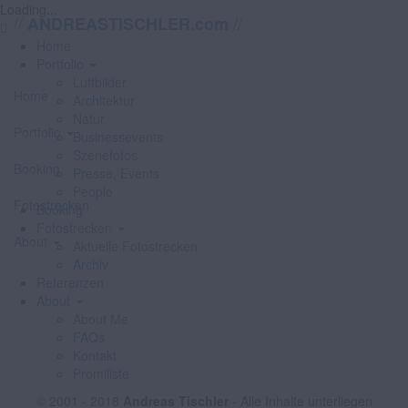
Loading...
//
//
ANDREASTISCHLER.com
Home
Portfolio
Luftbilder
Home
Architektur
Natur
Portfolio
Businessevents
Szenefotos
Booking
Presse, Events
People
Fotostrecken
Booking
Fotostrecken
About
Aktuelle Fotostrecken
Archiv
Referenzen
About
About Me
FAQs
Kontakt
Promiliste
© 2001 - 2018
Andreas Tischler
- Alle Inhalte unterliegen