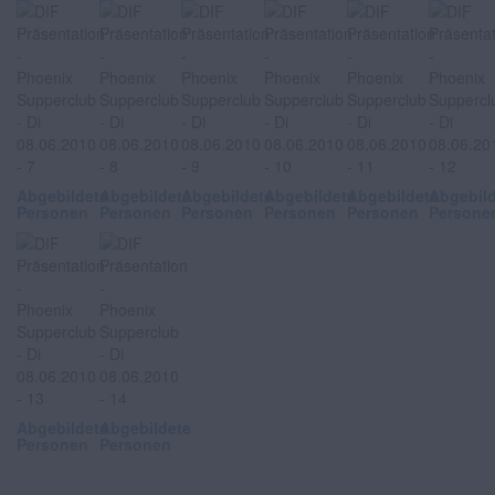
Abgebildete
Abgebildete
Abgebildete
Abgebildete
Abgebildete
Abgebil
Personen
Personen
Personen
Personen
Personen
Persone
Abgebildete
Abgebildete
Personen
Personen