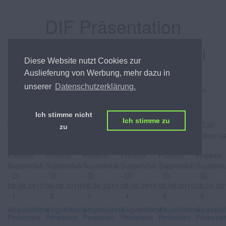
DIF Präsentation
Phoenix Supperclub, am Di
Diese Website nutzt Cookies zur
08.06.2010
Auslieferung von Werbung, mehr dazu in
unserer
Datenschutzerklärung.
Bürgermeister Michael Häupl war genauso dabei wie Christian
Oxonitsch, Peko Baxant, Michael Ludwig u.v.a., als Sascha
Kostelecky das Donauinselfest Programm 2010 präsentierte.
Ich stimme nicht
Ich stimme zu
zu
Abgebildete
Abgebildete
Abgebildete
Abgebildete
Abgebildete
Abgebil
Personen
Personen
Personen
Personen
Personen
Persone