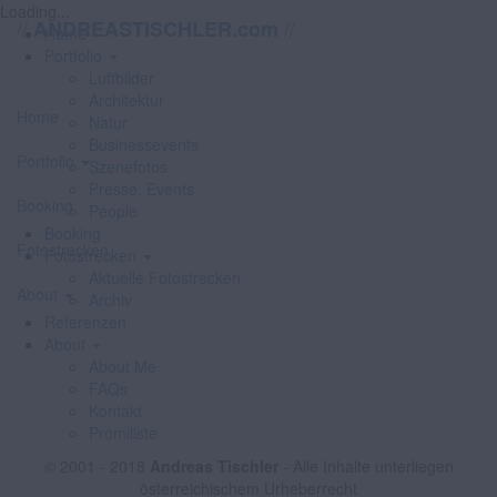
Loading...
//
//
ANDREASTISCHLER.com
Home
Portfolio
Luftbilder
Architektur
Home
Natur
Businessevents
Portfolio
Szenefotos
Presse, Events
Booking
People
Booking
Fotostrecken
Fotostrecken
Aktuelle Fotostrecken
About
Archiv
Referenzen
About
About Me
FAQs
Kontakt
Promiliste
© 2001 - 2018
Andreas Tischler
- Alle Inhalte unterliegen
österreichischem Urheberrecht