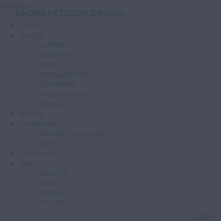
Loading...
//
//
ANDREASTISCHLER.com
Home
Portfolio
Luftbilder
Architektur
Natur
Businessevents
Szenefotos
Presse, Events
People
Booking
Fotostrecken
Aktuelle Fotostrecken
Archiv
Referenzen
About
About Me
FAQs
Kontakt
Promiliste
© 2001 -