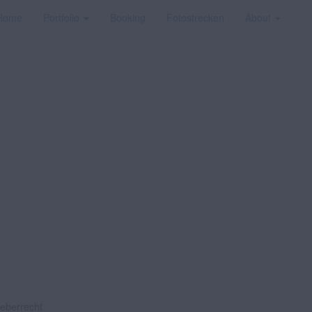
Home
Portfolio
Booking
Fotostrecken
About
heberrecht