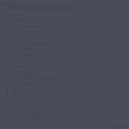
Loading...
//
//
ANDREASTISCHLER.com
Home
Portfolio
Luftbilder
Architektur
Natur
Businessevents
Szenefotos
Presse, Events
People
Booking
Fotostrecken
Aktuelle Fotostrecken
Archiv
Referenzen
About
About Me
FAQs
Kontakt
Promiliste
© 2001 -