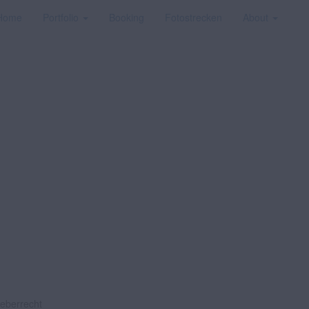
Home
Portfolio
Booking
Fotostrecken
About
heberrecht