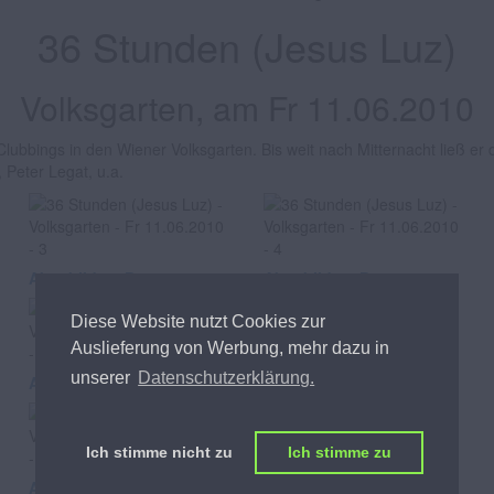
36 Stunden (Jesus Luz)
Volksgarten, am Fr 11.06.2010
ings in den Wiener Volksgarten. Bis weit nach Mitternacht ließ er d
, Peter Legat, u.a.
Abgebildete Personen
Abgebildete Personen
Diese Website nutzt Cookies zur
Auslieferung von Werbung, mehr dazu in
unserer
Datenschutzerklärung.
Abgebildete Personen
Abgebildete Personen
Ich stimme nicht zu
Ich stimme zu
Abgebildete Personen
Abgebildete Personen