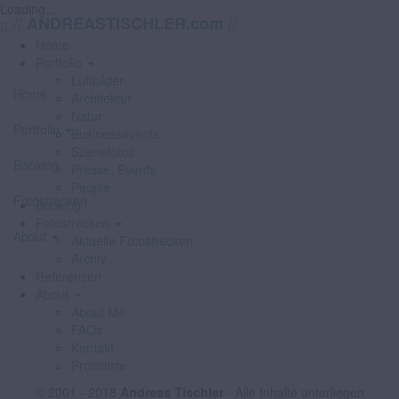
Loading...
//
//
ANDREASTISCHLER.com
Home
Portfolio
Luftbilder
Home
Architektur
Natur
Portfolio
Businessevents
Szenefotos
Booking
Presse, Events
People
Fotostrecken
Booking
Fotostrecken
About
Aktuelle Fotostrecken
Archiv
Referenzen
About
About Me
FAQs
Kontakt
Promiliste
© 2001 - 2018
Andreas Tischler
- Alle Inhalte unterliegen