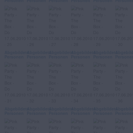
Personen
Personen
Personen
Personen
Personen
Persone
Abgebildete
Abgebildete
Abgebildete
Abgebildete
Abgebildete
Abgebil
Personen
Personen
Personen
Personen
Personen
Persone
Abgebildete
Abgebildete
Abgebildete
Abgebildete
Abgebildete
Abgebil
Personen
Personen
Personen
Personen
Personen
Persone