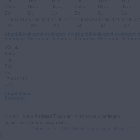
Abgebildete
Abgebildete
Abgebildete
Abgebildete
Abgebildete
Abgebil
Personen
Personen
Personen
Personen
Personen
Persone
Abgebildete
Personen
© 2001 - 2026
Andreas Tischler
- Alle Inhalte unterliegen
österreichischem Urheberrecht.
Datenschutz
|
AGB
|
Recht
|
Impressum
|
Kontakt
|