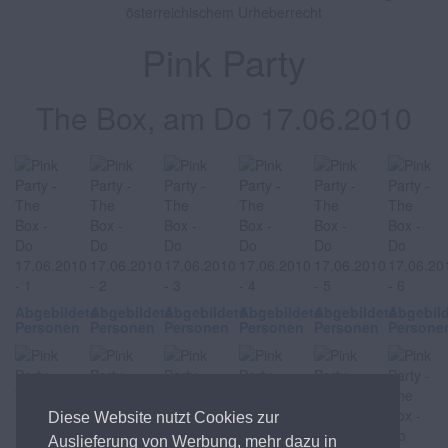
österreichischem Urheberrecht
Pink Party
The Box, am Do 17.06.2010
Abgebildete
Abgebildete
Abgebildete
Abgebildete
Abgebildete
Abgebil
Personen
Personen
Personen
Personen
Personen
Persone
Diese Website nutzt Cookies zur
Auslieferung von Werbung, mehr dazu in