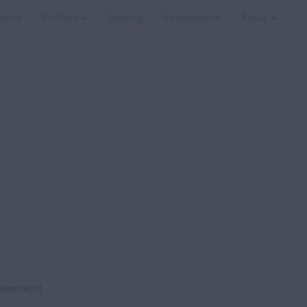
Home
Portfolio
Booking
Fotostrecken
About
heberrecht