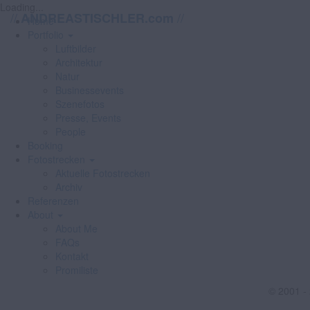
Loading...
//
//
ANDREASTISCHLER.com
Home
Portfolio
Luftbilder
Architektur
Natur
Businessevents
Szenefotos
Presse, Events
People
Booking
Fotostrecken
Aktuelle Fotostrecken
Archiv
Referenzen
About
About Me
FAQs
Kontakt
Promiliste
© 2001 -