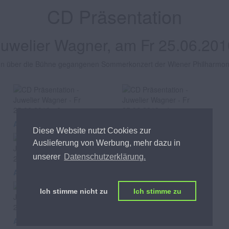
CD Präsentation
Juwelier Wagner, am Fr 25.06.201
n über die Bühne gegangenen Sommerkonzert der Wiener Philharmonik
Abgebildete Personen
Abgebildete Personen
Diese Website nutzt Cookies zur
Auslieferung von Werbung, mehr dazu in
unserer
Datenschutzerklärung.
Abgebildete Personen
Abgebildete Personen
Ich stimme nicht zu
Ich stimme zu
Abgebildete Personen
Abgebildete Personen