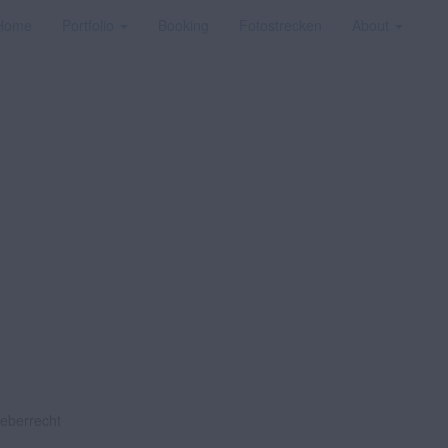
Home
Portfolio
Booking
Fotostrecken
About
heberrecht