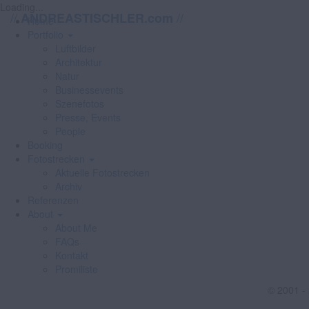
Loading...
//
//
ANDREASTISCHLER.com
Home
Portfolio
Luftbilder
Architektur
Natur
Businessevents
Szenefotos
Presse, Events
People
Booking
Fotostrecken
Aktuelle Fotostrecken
Archiv
Referenzen
About
About Me
FAQs
Kontakt
Promiliste
© 2001 -