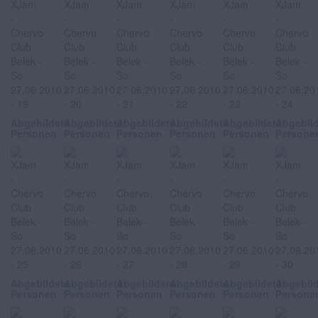
Abgebildete
Abgebildete
Abgebildete
Abgebildete
Abgebildete
Abgebil
Personen
Personen
Personen
Personen
Personen
Persone
Abgebildete
Abgebildete
Abgebildete
Abgebildete
Abgebildete
Abgebil
Personen
Personen
Personen
Personen
Personen
Persone