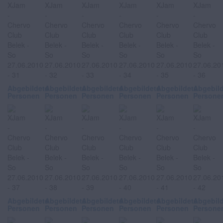
Abgebildete
Abgebildete
Abgebildete
Abgebildete
Abgebildete
Abgebil
Personen
Personen
Personen
Personen
Personen
Persone
Abgebildete
Abgebildete
Abgebildete
Abgebildete
Abgebildete
Abgebil
Personen
Personen
Personen
Personen
Personen
Persone