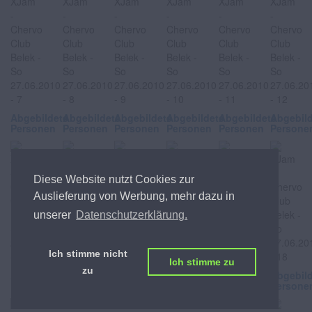
Abgebildete
Abgebildete
Abgebildete
Abgebildete
Abgebildete
Abgebil
Personen
Personen
Personen
Personen
Personen
Persone
Diese Website nutzt Cookies zur
Auslieferung von Werbung, mehr dazu in
unserer
Datenschutzerklärung.
Ich stimme nicht
Ich stimme zu
zu
Abgebildete
Abgebildete
Abgebildete
Abgebildete
Abgebildete
Abgebil
Personen
Personen
Personen
Personen
Personen
Persone