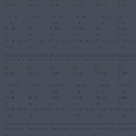
Abgebildete
Abgebildete
Abgebildete
Abgebildete
Abgebildete
Abgebil
Personen
Personen
Personen
Personen
Personen
Persone
Abgebildete
Abgebildete
Abgebildete
Abgebildete
Abgebildete
Abgebil
Personen
Personen
Personen
Personen
Personen
Persone