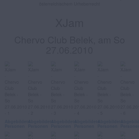
österreichischem Urheberrecht
XJam
Chervo Club Belek, am So
27.06.2010
Abgebildete
Abgebildete
Abgebildete
Abgebildete
Abgebildete
Abgebil
Personen
Personen
Personen
Personen
Personen
Persone