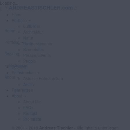
Loading...
//
//
ANDREASTISCHLER.com
Home
Portfolio
Luftbilder
Home
Architektur
Natur
Portfolio
Businessevents
Szenefotos
Booking
Presse, Events
People
Fotostrecken
Booking
Fotostrecken
About
Aktuelle Fotostrecken
Archiv
Referenzen
About
About Me
FAQs
Kontakt
Promiliste
© 2001 - 2018
Andreas Tischler
- Alle Inhalte unterliegen