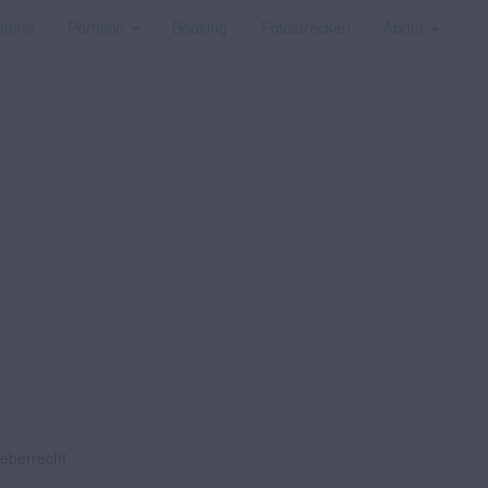
Home
Portfolio
Booking
Fotostrecken
About
heberrecht