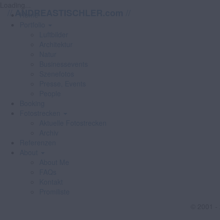
Loading...
//
//
ANDREASTISCHLER.com
Home
Portfolio
Luftbilder
Architektur
Natur
Businessevents
Szenefotos
Presse, Events
People
Booking
Fotostrecken
Aktuelle Fotostrecken
Archiv
Referenzen
About
About Me
FAQs
Kontakt
Promiliste
© 2001 -