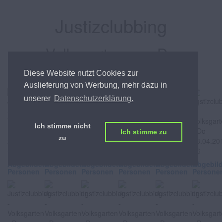
Justizclubbing
Volksgarten, am Do
28.04.2011
Diese Website nutzt Cookies zur
Auslieferung von Werbung, mehr dazu in
unserer
Datenschutzerklärung.
Ich stimme nicht
Ich stimme zu
zu
Abgebildete
Abgebildete
Abgebildete
Abgebildete
Abgebildete
Abgebil
Personen
Personen
Personen
Personen
Personen
Persone