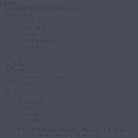
Loading...
//
//
ANDREASTISCHLER.com
Home
Portfolio
Luftbilder
Architektur
Home
Natur
Businessevents
Portfolio
Szenefotos
Presse, Events
Booking
People
Booking
Fotostrecken
Fotostrecken
Aktuelle Fotostrecken
About
Archiv
Referenzen
About
About Me
FAQs
Kontakt
Promiliste
© 2001 - 2018
Andreas Tischler
- Alle Inhalte unterliegen
österreichischem Urheberrecht