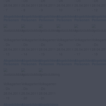
Abgebildete
Abgebildete
Abgebildete
Abgebildete
Abgebildete
Abgebil
Personen
Personen
Personen
Personen
Personen
Persone
Abgebildete
Abgebildete
Abgebildete
Abgebildete
Abgebildete
Abgebil
Personen
Personen
Personen
Personen
Personen
Persone
Abgebildete
Abgebildete
Abgebildete