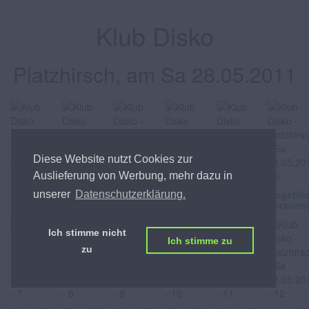
Klub Disko
Platzhirsch, am Sa 28.05.2011
Diese Website nutzt Cookies zur
Auslieferung von Werbung, mehr dazu in
Abgebildete
Abgebildete
Abgebildete
Abgebildete
Abgebildete
Abgebil
unserer
Datenschutzerklärung.
Personen
Personen
Personen
Personen
Personen
Persone
Ich stimme nicht
Ich stimme zu
zu