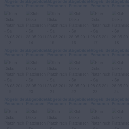
Abgebildete
Abgebildete
Abgebildete
Abgebildete
Abgebildete
Abgebil
Personen
Personen
Personen
Personen
Personen
Persone
Abgebildete
Abgebildete
Abgebildete
Abgebildete
Abgebildete
Abgebil
Personen
Personen
Personen
Personen
Personen
Persone
Abgebildete
Abgebildete
Abgebildete
Abgebildete
Abgebildete
Abgebil
Personen
Personen
Personen
Personen
Personen
Persone