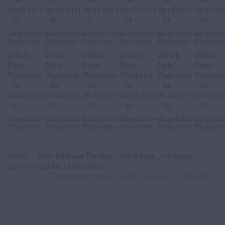
Abgebildete
Abgebildete
Abgebildete
Abgebildete
Abgebildete
Abgebil
Personen
Personen
Personen
Personen
Personen
Persone
Abgebildete
Abgebildete
Abgebildete
Abgebildete
Abgebildete
Abgebil
Personen
Personen
Personen
Personen
Personen
Persone
© 2001 - 2026
Andreas Tischler
- Alle Inhalte unterliegen
österreichischem Urheberrecht.
Datenschutz
|
AGB
|
Recht
|
Impressum
|
Kontakt
|