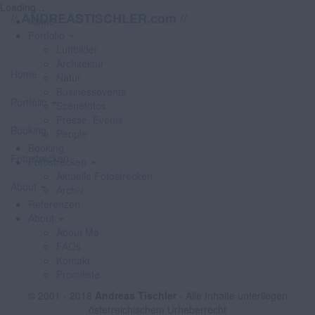
Loading...
//
//
ANDREASTISCHLER.com
Home
Portfolio
Luftbilder
Architektur
Home
Natur
Businessevents
Portfolio
Szenefotos
Presse, Events
Booking
People
Booking
Fotostrecken
Fotostrecken
Aktuelle Fotostrecken
About
Archiv
Referenzen
About
About Me
FAQs
Kontakt
Promiliste
© 2001 - 2018
Andreas Tischler
- Alle Inhalte unterliegen
österreichischem Urheberrecht