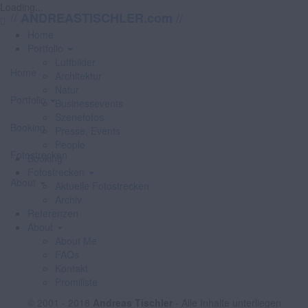
Loading...
//
//
ANDREASTISCHLER.com
Home
Portfolio
Luftbilder
Home
Architektur
Natur
Portfolio
Businessevents
Szenefotos
Booking
Presse, Events
People
Fotostrecken
Booking
Fotostrecken
About
Aktuelle Fotostrecken
Archiv
Referenzen
About
About Me
FAQs
Kontakt
Promiliste
© 2001 - 2018
Andreas Tischler
- Alle Inhalte unterliegen