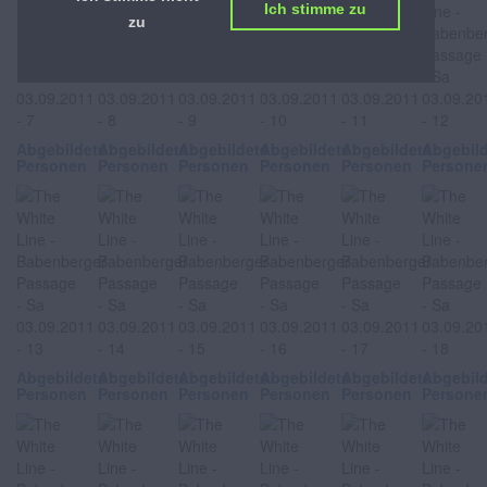
Ich stimme zu
zu
Abgebildete
Abgebildete
Abgebildete
Abgebildete
Abgebildete
Abgebil
Personen
Personen
Personen
Personen
Personen
Persone
Abgebildete
Abgebildete
Abgebildete
Abgebildete
Abgebildete
Abgebil
Personen
Personen
Personen
Personen
Personen
Persone