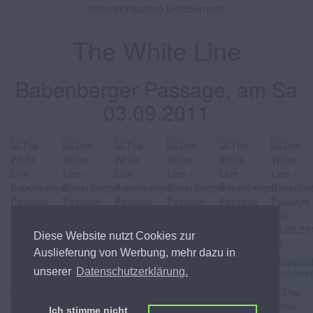
österreichischem Urheberrecht
The White Line
Babenberger Passage, am Sa
03.09.2011
Diese Website nutzt Cookies zur
Auslieferung von Werbung, mehr dazu in
Abgebildete
Abgebildete
Abgebildete
Abgebildete
Abgebildete
Abgebil
Personen
Personen
Personen
Personen
Personen
Persone
unserer
Datenschutzerklärung.
Ich stimme nicht