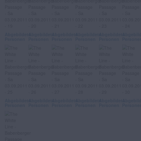
Abgebildete
Abgebildete
Abgebildete
Abgebildete
Abgebildete
Abgebil
Personen
Personen
Personen
Personen
Personen
Persone
Abgebildete
Abgebildete
Abgebildete
Abgebildete
Abgebildete
Abgebil
Personen
Personen
Personen
Personen
Personen
Persone