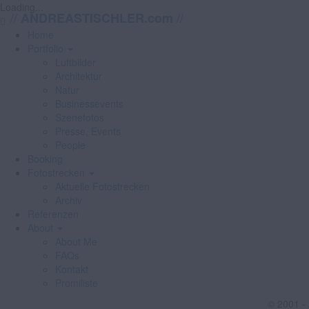
Loading...
//
//
ANDREASTISCHLER.com
Home
Portfolio
Luftbilder
Architektur
Natur
Businessevents
Szenefotos
Presse, Events
People
Booking
Fotostrecken
Aktuelle Fotostrecken
Archiv
Referenzen
About
About Me
FAQs
Kontakt
Promiliste
© 2001 -