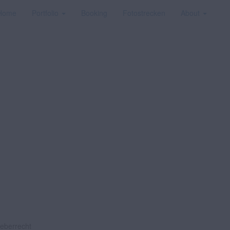
Home
Portfolio
Booking
Fotostrecken
About
heberrecht