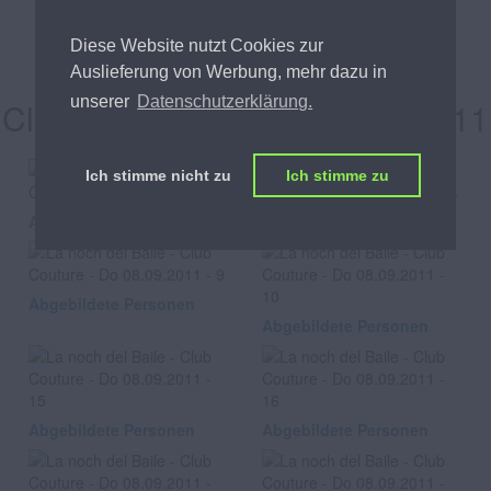
La noch del Baile
Diese Website nutzt Cookies zur
Auslieferung von Werbung, mehr dazu in
unserer
Datenschutzerklärung.
Club Couture, am Do 08.09.2011
Ich stimme nicht zu
Ich stimme zu
Abgebildete Personen
Abgebildete Personen
Abgebildete Personen
Abgebildete Personen
Abgebildete Personen
Abgebildete Personen