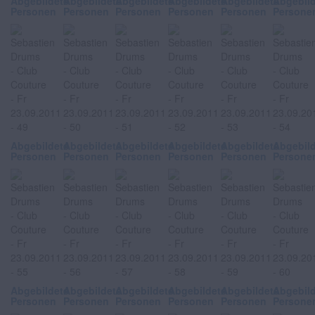
Abgebildete
Abgebildete
Abgebildete
Abgebildete
Abgebildete
Abgebil
Personen
Personen
Personen
Personen
Personen
Persone
Abgebildete
Abgebildete
Abgebildete
Abgebildete
Abgebildete
Abgebil
Personen
Personen
Personen
Personen
Personen
Persone
Abgebildete
Abgebildete
Abgebildete
Abgebildete
Abgebildete
Abgebil
Personen
Personen
Personen
Personen
Personen
Persone