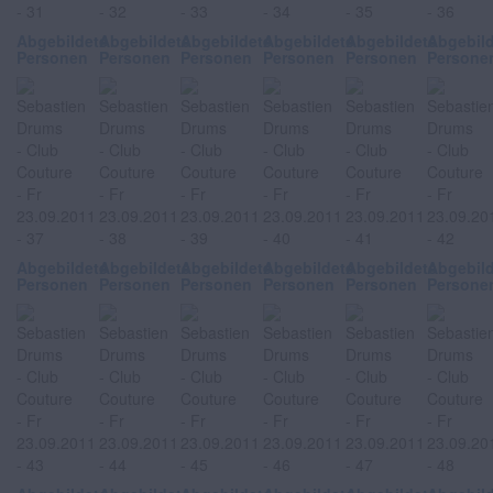
Abgebildete
Abgebildete
Abgebildete
Abgebildete
Abgebildete
Abgebil
Personen
Personen
Personen
Personen
Personen
Persone
Abgebildete
Abgebildete
Abgebildete
Abgebildete
Abgebildete
Abgebil
Personen
Personen
Personen
Personen
Personen
Persone