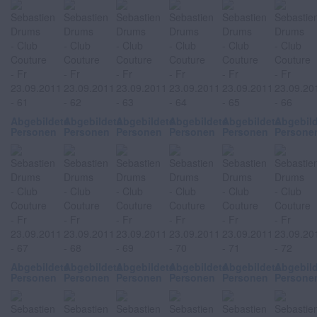
Abgebildete
Abgebildete
Abgebildete
Abgebildete
Abgebildete
Abgebil
Personen
Personen
Personen
Personen
Personen
Persone
Abgebildete
Abgebildete
Abgebildete
Abgebildete
Abgebildete
Abgebil
Personen
Personen
Personen
Personen
Personen
Persone