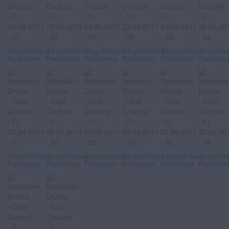
Abgebildete
Abgebildete
Abgebildete
Abgebildete
Abgebildete
Abgebil
Personen
Personen
Personen
Personen
Personen
Persone
Abgebildete
Abgebildete
Abgebildete
Abgebildete
Abgebildete
Abgebil
Personen
Personen
Personen
Personen
Personen
Persone