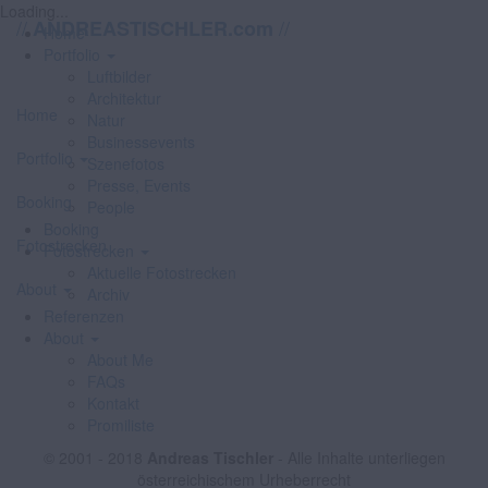
Loading...
//
//
ANDREASTISCHLER.com
Home
Portfolio
Luftbilder
Architektur
Home
Natur
Businessevents
Portfolio
Szenefotos
Presse, Events
Booking
People
Booking
Fotostrecken
Fotostrecken
Aktuelle Fotostrecken
About
Archiv
Referenzen
About
About Me
FAQs
Kontakt
Promiliste
© 2001 - 2018
Andreas Tischler
- Alle Inhalte unterliegen
österreichischem Urheberrecht