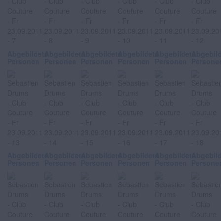
Abgebildete
Abgebildete
Abgebildete
Abgebildete
Abgebildete
Abgebil
Personen
Personen
Personen
Personen
Personen
Persone
Abgebildete
Abgebildete
Abgebildete
Abgebildete
Abgebildete
Abgebil
Personen
Personen
Personen
Personen
Personen
Persone