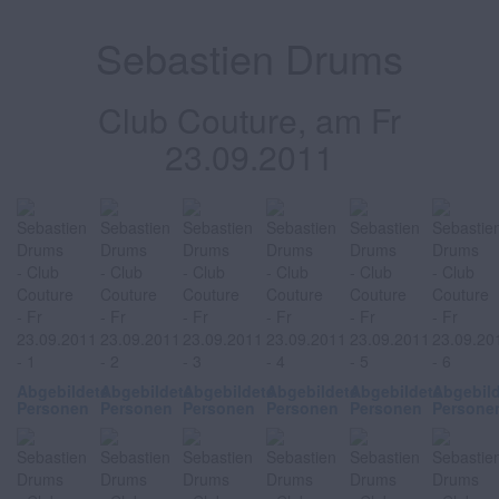
Sebastien Drums
Club Couture, am Fr
23.09.2011
Abgebildete
Abgebildete
Abgebildete
Abgebildete
Abgebildete
Abgebil
Personen
Personen
Personen
Personen
Personen
Persone