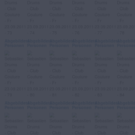
Abgebildete
Abgebildete
Abgebildete
Abgebildete
Abgebildete
Abgebil
Personen
Personen
Personen
Personen
Personen
Persone
Abgebildete
Abgebildete
Abgebildete
Abgebildete
Abgebildete
Abgebil
Personen
Personen
Personen
Personen
Personen
Persone