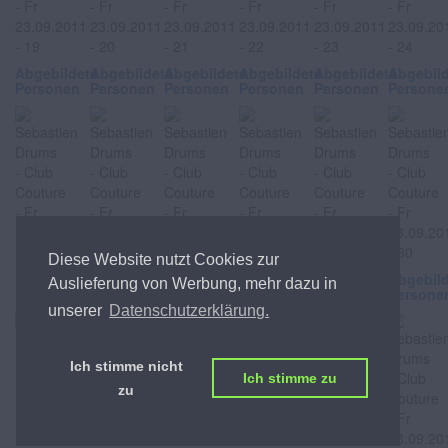
Abgebildete
Abgebildete
Abgebildete
Abgebildete
Abgebildete
Abgebil
Personen
Personen
Personen
Personen
Personen
Persone
Diese Website nutzt Cookies zur
Abgebildete
Abgebildete
Abgebildete
Abgebildete
Abgebildete
Abgebil
Auslieferung von Werbung, mehr dazu in
Personen
Personen
Personen
Personen
Personen
Persone
unserer
Datenschutzerklärung.
Ich stimme nicht
Ich stimme zu
zu