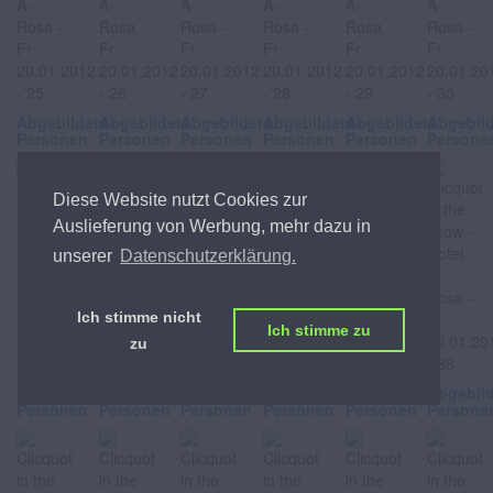
Abgebildete
Abgebildete
Abgebildete
Abgebildete
Abgebildete
Abgebil
Personen
Personen
Personen
Personen
Personen
Persone
Diese Website nutzt Cookies zur
Auslieferung von Werbung, mehr dazu in
unserer
Datenschutzerklärung.
Ich stimme nicht
Ich stimme zu
zu
Abgebildete
Abgebildete
Abgebildete
Abgebildete
Abgebildete
Abgebil
Personen
Personen
Personen
Personen
Personen
Persone