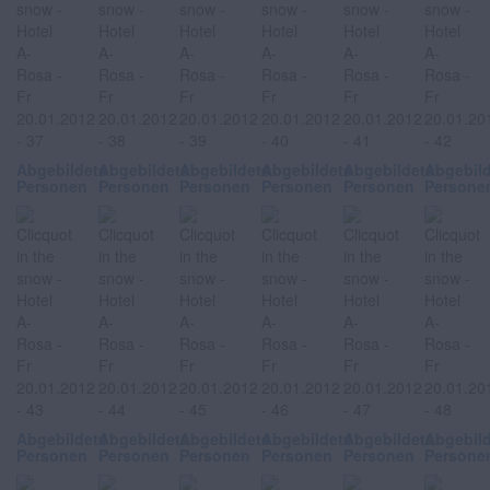
Abgebildete
Abgebildete
Abgebildete
Abgebildete
Abgebildete
Abgebil
Personen
Personen
Personen
Personen
Personen
Persone
Abgebildete
Abgebildete
Abgebildete
Abgebildete
Abgebildete
Abgebil
Personen
Personen
Personen
Personen
Personen
Persone