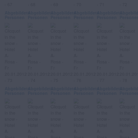
Abgebildete
Abgebildete
Abgebildete
Abgebildete
Abgebildete
Abgebil
Personen
Personen
Personen
Personen
Personen
Persone
Abgebildete
Abgebildete
Abgebildete
Abgebildete
Abgebildete
Abgebil
Personen
Personen
Personen
Personen
Personen
Persone