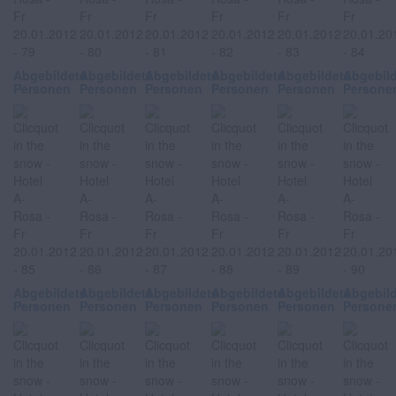
Abgebildete
Abgebildete
Abgebildete
Abgebildete
Abgebildete
Abgebil
Personen
Personen
Personen
Personen
Personen
Persone
Abgebildete
Abgebildete
Abgebildete
Abgebildete
Abgebildete
Abgebil
Personen
Personen
Personen
Personen
Personen
Persone