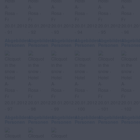
Abgebildete
Abgebildete
Abgebildete
Abgebildete
Abgebildete
Abgebil
Personen
Personen
Personen
Personen
Personen
Persone
Abgebildete
Abgebildete
Abgebildete
Abgebildete
Abgebildete
Abgebil
Personen
Personen
Personen
Personen
Personen
Persone