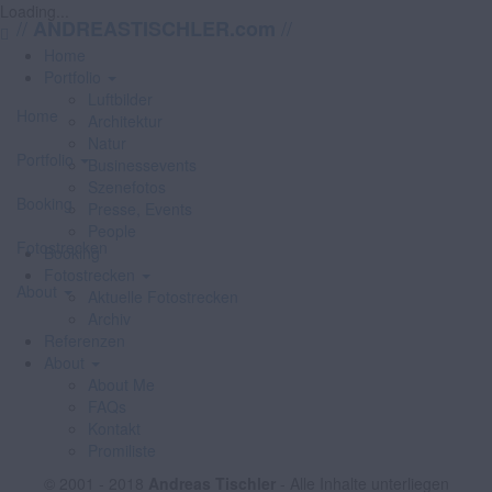
Loading...
//
//
ANDREASTISCHLER.com
Home
Portfolio
Luftbilder
Home
Architektur
Natur
Portfolio
Businessevents
Szenefotos
Booking
Presse, Events
People
Fotostrecken
Booking
Fotostrecken
About
Aktuelle Fotostrecken
Archiv
Referenzen
About
About Me
FAQs
Kontakt
Promiliste
© 2001 - 2018
Andreas Tischler
- Alle Inhalte unterliegen