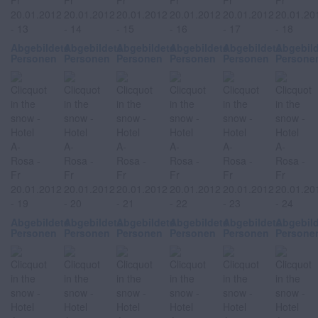
Abgebildete
Abgebildete
Abgebildete
Abgebildete
Abgebildete
Abgebil
Personen
Personen
Personen
Personen
Personen
Persone
Abgebildete
Abgebildete
Abgebildete
Abgebildete
Abgebildete
Abgebil
Personen
Personen
Personen
Personen
Personen
Persone