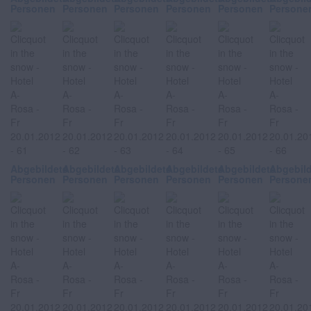
Personen
Personen
Personen
Personen
Personen
Persone
Abgebildete
Abgebildete
Abgebildete
Abgebildete
Abgebildete
Abgebil
Personen
Personen
Personen
Personen
Personen
Persone