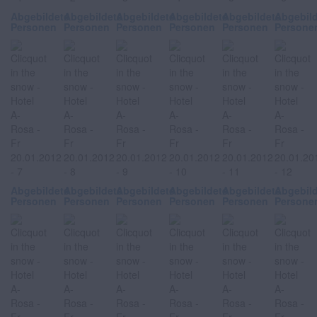
Abgebildete
Abgebildete
Abgebildete
Abgebildete
Abgebildete
Abgebil
Personen
Personen
Personen
Personen
Personen
Persone
Abgebildete
Abgebildete
Abgebildete
Abgebildete
Abgebildete
Abgebil
Personen
Personen
Personen
Personen
Personen
Persone