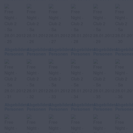
Abgebildete
Abgebildete
Abgebildete
Abgebildete
Abgebildete
Abgebil
Personen
Personen
Personen
Personen
Personen
Persone
Abgebildete
Abgebildete
Abgebildete
Abgebildete
Abgebildete
Abgebil
Personen
Personen
Personen
Personen
Personen
Persone