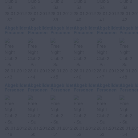
Abgebildete
Abgebildete
Abgebildete
Abgebildete
Abgebildete
Abgebil
Personen
Personen
Personen
Personen
Personen
Persone
Abgebildete
Abgebildete
Abgebildete
Abgebildete
Abgebildete
Abgebil
Personen
Personen
Personen
Personen
Personen
Persone