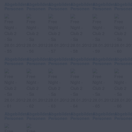
Abgebildete
Abgebildete
Abgebildete
Abgebildete
Abgebildete
Abgebil
Personen
Personen
Personen
Personen
Personen
Persone
Abgebildete
Abgebildete
Abgebildete
Abgebildete
Abgebildete
Abgebil
Personen
Personen
Personen
Personen
Personen
Persone
Abgebildete
Abgebildete
Abgebildete
Abgebildete
Abgebildete
Abgebil
Personen
Personen
Personen
Personen
Personen
Persone