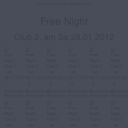
österreichischem Urheberrecht
Free Night
Club 2, am Sa 28.01.2012
Abgebildete
Abgebildete
Abgebildete
Abgebildete
Abgebildete
Abgebil
Personen
Personen
Personen
Personen
Personen
Persone