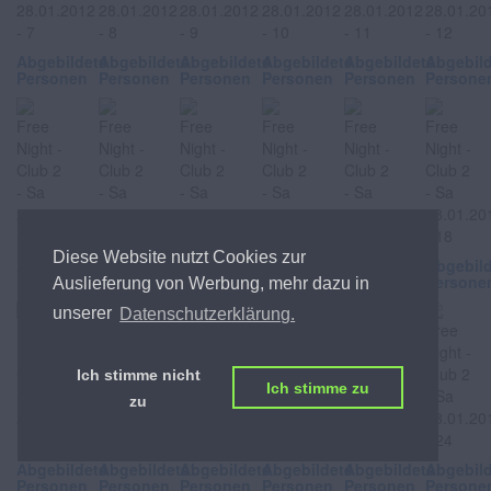
Abgebildete
Abgebildete
Abgebildete
Abgebildete
Abgebildete
Abgebil
Personen
Personen
Personen
Personen
Personen
Persone
Diese Website nutzt Cookies zur
Abgebildete
Abgebildete
Abgebildete
Abgebildete
Abgebildete
Abgebil
Personen
Personen
Personen
Personen
Personen
Persone
Auslieferung von Werbung, mehr dazu in
unserer
Datenschutzerklärung.
Ich stimme nicht
Ich stimme zu
zu
Abgebildete
Abgebildete
Abgebildete
Abgebildete
Abgebildete
Abgebil
Personen
Personen
Personen
Personen
Personen
Persone