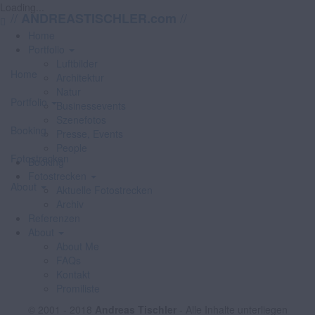
Loading...
//
//
ANDREASTISCHLER.com
Home
Portfolio
Luftbilder
Home
Architektur
Natur
Portfolio
Businessevents
Szenefotos
Booking
Presse, Events
People
Fotostrecken
Booking
Fotostrecken
About
Aktuelle Fotostrecken
Archiv
Referenzen
About
About Me
FAQs
Kontakt
Promiliste
© 2001 - 2018
Andreas Tischler
- Alle Inhalte unterliegen