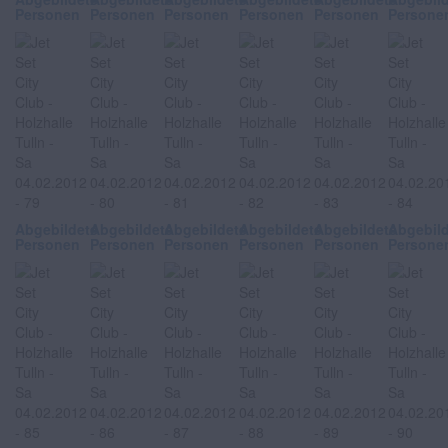
Personen
Personen
Personen
Personen
Personen
Persone
Abgebildete
Abgebildete
Abgebildete
Abgebildete
Abgebildete
Abgebil
Personen
Personen
Personen
Personen
Personen
Persone