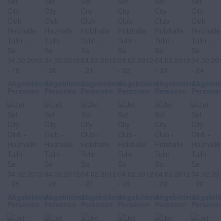
Abgebildete
Abgebildete
Abgebildete
Abgebildete
Abgebildete
Abgebil
Personen
Personen
Personen
Personen
Personen
Persone
Abgebildete
Abgebildete
Abgebildete
Abgebildete
Abgebildete
Abgebil
Personen
Personen
Personen
Personen
Personen
Persone