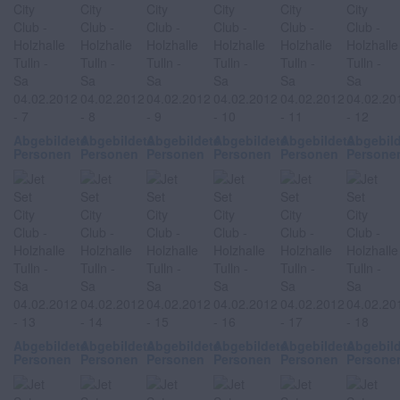
Abgebildete
Abgebildete
Abgebildete
Abgebildete
Abgebildete
Abgebil
Personen
Personen
Personen
Personen
Personen
Persone
Abgebildete
Abgebildete
Abgebildete
Abgebildete
Abgebildete
Abgebil
Personen
Personen
Personen
Personen
Personen
Persone