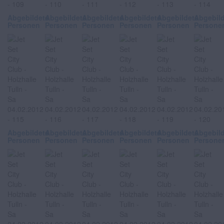
Abgebildete
Abgebildete
Abgebildete
Abgebildete
Abgebildete
Abgebil
Personen
Personen
Personen
Personen
Personen
Persone
Abgebildete
Abgebildete
Abgebildete
Abgebildete
Abgebildete
Abgebil
Personen
Personen
Personen
Personen
Personen
Persone