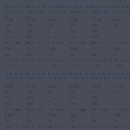
Abgebildete
Abgebildete
Abgebildete
Abgebildete
Abgebildete
Abgebil
Personen
Personen
Personen
Personen
Personen
Persone
Abgebildete
Abgebildete
Abgebildete
Abgebildete
Abgebildete
Abgebil
Personen
Personen
Personen
Personen
Personen
Persone