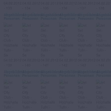
Abgebildete
Abgebildete
Abgebildete
Abgebildete
Abgebildete
Abgebil
Personen
Personen
Personen
Personen
Personen
Persone
Abgebildete
Abgebildete
Abgebildete
Abgebildete
Abgebildete
Abgebil
Personen
Personen
Personen
Personen
Personen
Persone