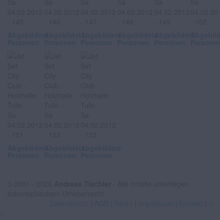
Abgebildete
Abgebildete
Abgebildete
Abgebildete
Abgebildete
Abgebil
Personen
Personen
Personen
Personen
Personen
Persone
Abgebildete
Abgebildete
Abgebildete
Personen
Personen
Personen
© 2001 - 2026
Andreas Tischler
- Alle Inhalte unterliegen
österreichischem Urheberrecht.
Datenschutz
|
AGB
|
Recht
|
Impressum
|
Kontakt
|