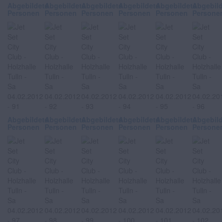
Abgebildete
Abgebildete
Abgebildete
Abgebildete
Abgebildete
Abgebil
Personen
Personen
Personen
Personen
Personen
Persone
Abgebildete
Abgebildete
Abgebildete
Abgebildete
Abgebildete
Abgebil
Personen
Personen
Personen
Personen
Personen
Persone