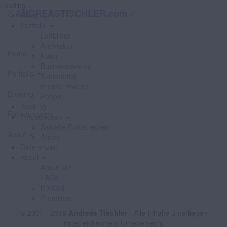
Loading...
//
//
ANDREASTISCHLER.com
Home
Portfolio
Luftbilder
Architektur
Home
Natur
Businessevents
Portfolio
Szenefotos
Presse, Events
Booking
People
Booking
Fotostrecken
Fotostrecken
Aktuelle Fotostrecken
About
Archiv
Referenzen
About
About Me
FAQs
Kontakt
Promiliste
© 2001 - 2018
Andreas Tischler
- Alle Inhalte unterliegen
österreichischem Urheberrecht