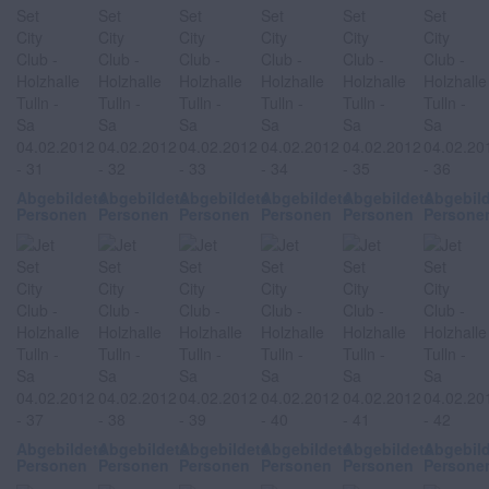
Abgebildete
Abgebildete
Abgebildete
Abgebildete
Abgebildete
Abgebil
Personen
Personen
Personen
Personen
Personen
Persone
Abgebildete
Abgebildete
Abgebildete
Abgebildete
Abgebildete
Abgebil
Personen
Personen
Personen
Personen
Personen
Persone