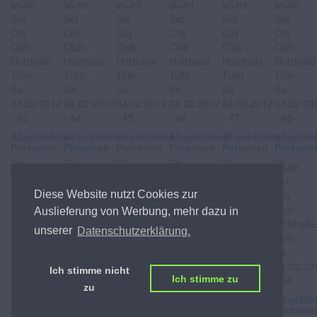
Abgebildete
Abgebildete
Abgebildete
Abgebildete
Abgebildete
Abgebil
Personen
Personen
Personen
Personen
Personen
Persone
Diese Website nutzt Cookies zur
Auslieferung von Werbung, mehr dazu in
unserer
Datenschutzerklärung.
Ich stimme nicht
Ich stimme zu
zu
Abgebildete
Abgebildete
Abgebildete
Abgebildete
Abgebildete
Abgebil
Personen
Personen
Personen
Personen
Personen
Persone