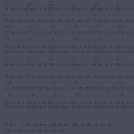
Abgebildete
Abgebildete
Abgebildete
Abgebildete
Abgebildete
Abgebil
Personen
Personen
Personen
Personen
Personen
Persone
Abgebildete
Abgebildete
Abgebildete
Abgebildete
Abgebildete
Abgebil
Personen
Personen
Personen
Personen
Personen
Persone
© 2001 - 2026
Andreas Tischler
- Alle Inhalte unterliegen
österreichischem Urheberrecht.