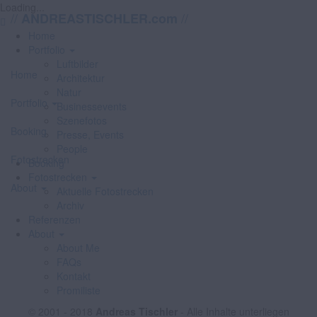
Loading...
//
//
ANDREASTISCHLER.com
Home
Portfolio
Luftbilder
Home
Architektur
Natur
Portfolio
Businessevents
Szenefotos
Booking
Presse, Events
People
Fotostrecken
Booking
Fotostrecken
About
Aktuelle Fotostrecken
Archiv
Referenzen
About
About Me
FAQs
Kontakt
Promiliste
© 2001 - 2018
Andreas Tischler
- Alle Inhalte unterliegen