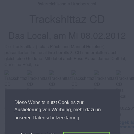
österreichischem Urheberrecht
Trackshittaz CD
Das Local, am Mi 08.02.2012
Die Trackshittaz (Lukas Plöchl und Manuel Hoffelner)
präsentierten im Local ihre bereits 3. CD und erhielten auch
gleich eine Goldene. Mit dabei auch Rose Alaba, James Cottrial,
Christine Hödl, u.a.
Diese Website nutzt Cookies zur
Auslieferung von Werbung, mehr dazu in
unserer
Datenschutzerklärung.
Abgebildete
Abgebildete
Abgebildete
Abgebildete
Abgebildete
Abgebil
Personen
Personen
Personen
Personen
Personen
Persone