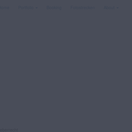
Home
Portfolio
Booking
Fotostrecken
About
heberrecht