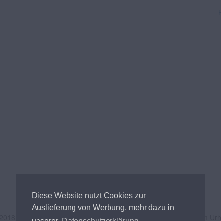
Diese Website nutzt Cookies zur
Auslieferung von Werbung, mehr dazu in
 2018
Andreas Tischler
- Alle Inhalte unterliegen österreichischem Ur
unserer
Datenschutzerklärung.