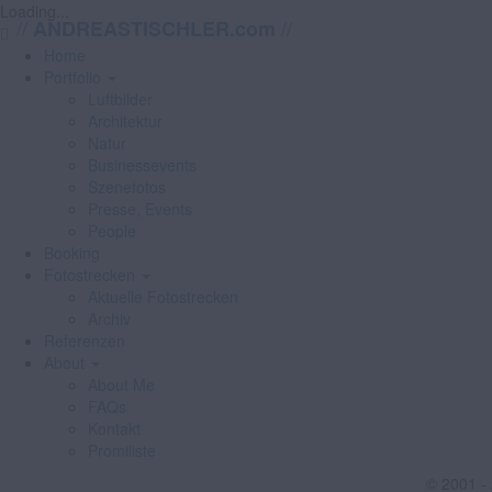
Loading...
//
//
ANDREASTISCHLER.com
Home
Portfolio
Luftbilder
Architektur
Natur
Businessevents
Szenefotos
Presse, Events
People
Booking
Fotostrecken
Aktuelle Fotostrecken
Archiv
Referenzen
About
About Me
FAQs
Kontakt
Promiliste
© 2001 -