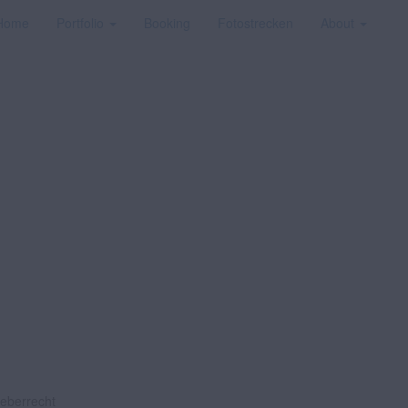
Home
Portfolio
Booking
Fotostrecken
About
heberrecht