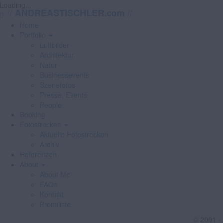
Loading...
//
//
ANDREASTISCHLER.com
Home
Portfolio
Luftbilder
Architektur
Natur
Businessevents
Szenefotos
Presse, Events
People
Booking
Fotostrecken
Aktuelle Fotostrecken
Archiv
Referenzen
About
About Me
FAQs
Kontakt
Promiliste
© 2001 -