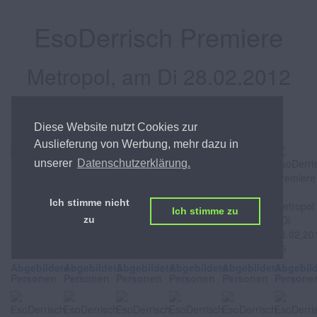
EsoDerrisch Premiere
Metropol, am Di 28.02.2012
Gernot Haas feierte mit seinem Programm ´EsoDerrisch´
Premiere im Metropol. Mit dabei u.a. Sandra Pires, Christoph
Diese Website nutzt Cookies zur
Fälbl und Vera Russwurm.
Auslieferung von Werbung, mehr dazu in
unserer
Datenschutzerklärung.
Ich stimme nicht
Ich stimme zu
zu
Abgebildete
Abgebildete
Abgebildete
Abgebildete
Abgebildete
Abgebil
Personen
Personen
Personen
Personen
Personen
Persone