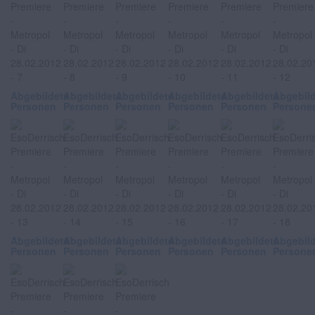
Abgebildete
Abgebildete
Abgebildete
Abgebildete
Abgebildete
Abgebil
Personen
Personen
Personen
Personen
Personen
Persone
Abgebildete
Abgebildete
Abgebildete
Abgebildete
Abgebildete
Abgebil
Personen
Personen
Personen
Personen
Personen
Persone