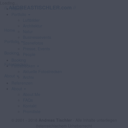
Loading...
//
//
ANDREASTISCHLER.com
Home
Portfolio
Luftbilder
Architektur
Home
Natur
Businessevents
Portfolio
Szenefotos
Presse, Events
Booking
People
Booking
Fotostrecken
Fotostrecken
Aktuelle Fotostrecken
About
Archiv
Referenzen
About
About Me
FAQs
Kontakt
Promiliste
© 2001 - 2018
Andreas Tischler
- Alle Inhalte unterliegen
österreichischem Urheberrecht