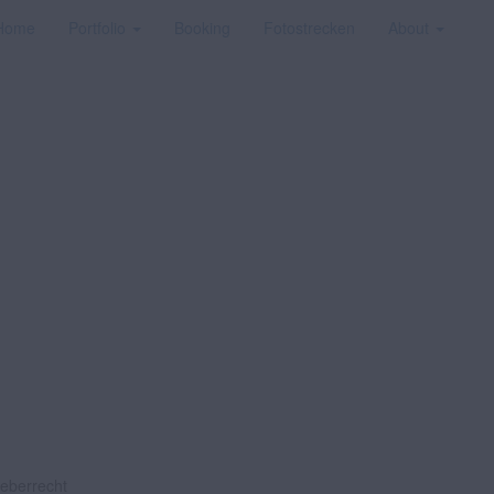
Home
Portfolio
Booking
Fotostrecken
About
heberrecht