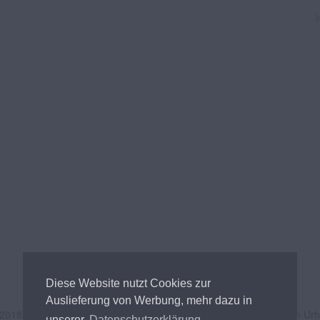
Diese Website nutzt Cookies zur
Auslieferung von Werbung, mehr dazu in
 2018
Andreas Tischler
- Alle Inhalte unterliegen österreichischem Ur
unserer
Datenschutzerklärung.