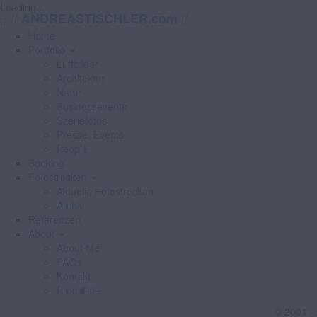
Loading...
//
//
ANDREASTISCHLER.com
Home
Portfolio
Luftbilder
Architektur
Natur
Businessevents
Szenefotos
Presse, Events
People
Booking
Fotostrecken
Aktuelle Fotostrecken
Archiv
Referenzen
About
About Me
FAQs
Kontakt
Promiliste
© 2001 -