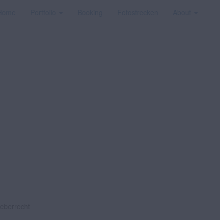
Home
Portfolio
Booking
Fotostrecken
About
heberrecht