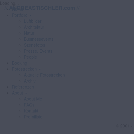
Loading...
//
//
ANDREASTISCHLER.com
Home
Portfolio
Luftbilder
Architektur
Natur
Businessevents
Szenefotos
Presse, Events
People
Booking
Fotostrecken
Aktuelle Fotostrecken
Archiv
Referenzen
About
About Me
FAQs
Kontakt
Promiliste
© 2001 -