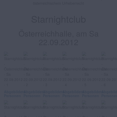
österreichischem Urheberrecht
Starnightclub
Österreichhalle, am Sa
22.09.2012
Abgebildete
Abgebildete
Abgebildete
Abgebildete
Abgebildete
Abgebil
Personen
Personen
Personen
Personen
Personen
Persone