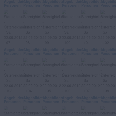
Abgebildete
Abgebildete
Abgebildete
Abgebildete
Abgebildete
Abgebil
Personen
Personen
Personen
Personen
Personen
Persone
Abgebildete
Abgebildete
Abgebildete
Abgebildete
Abgebildete
Abgebil
Personen
Personen
Personen
Personen
Personen
Persone
Abgebildete
Abgebildete
Abgebildete
Abgebildete
Abgebildete
Abgebil
Personen
Personen
Personen
Personen
Personen
Persone