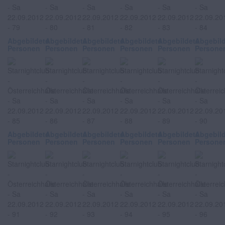
Abgebildete
Abgebildete
Abgebildete
Abgebildete
Abgebildete
Abgebil
Personen
Personen
Personen
Personen
Personen
Persone
Abgebildete
Abgebildete
Abgebildete
Abgebildete
Abgebildete
Abgebil
Personen
Personen
Personen
Personen
Personen
Persone