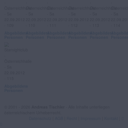
Abgebildete
Abgebildete
Abgebildete
Abgebildete
Abgebildete
Abgebil
Personen
Personen
Personen
Personen
Personen
Persone
Abgebildete
Personen
© 2001 - 2026
Andreas Tischler
- Alle Inhalte unterliegen
österreichischem Urheberrecht.
Datenschutz
|
AGB
|
Recht
|
Impressum
|
Kontakt
|