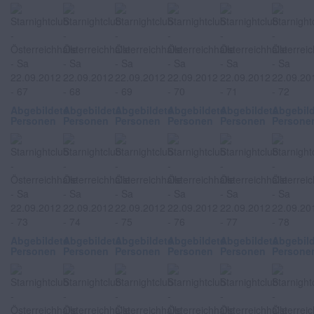
Abgebildete
Abgebildete
Abgebildete
Abgebildete
Abgebildete
Abgebil
Personen
Personen
Personen
Personen
Personen
Persone
Abgebildete
Abgebildete
Abgebildete
Abgebildete
Abgebildete
Abgebil
Personen
Personen
Personen
Personen
Personen
Persone