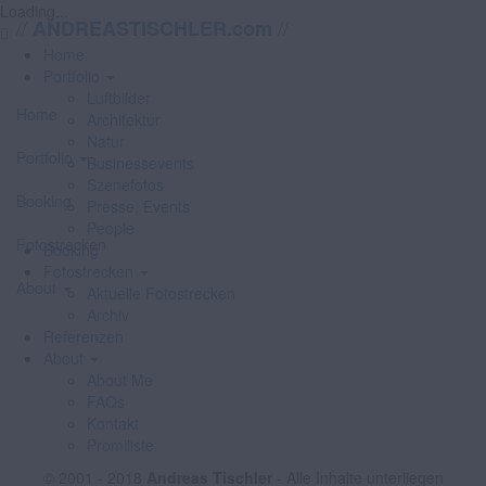
Loading...
//
//
ANDREASTISCHLER.com
Home
Portfolio
Luftbilder
Home
Architektur
Natur
Portfolio
Businessevents
Szenefotos
Booking
Presse, Events
People
Fotostrecken
Booking
Fotostrecken
About
Aktuelle Fotostrecken
Archiv
Referenzen
About
About Me
FAQs
Kontakt
Promiliste
© 2001 - 2018
Andreas Tischler
- Alle Inhalte unterliegen