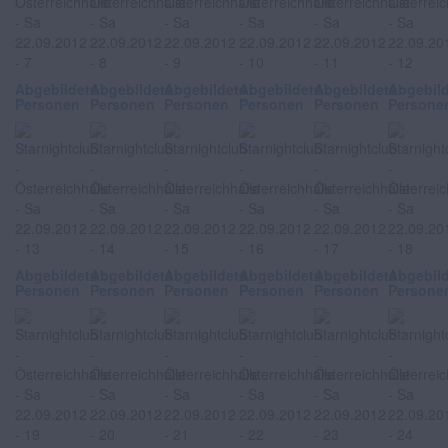
Abgebildete
Abgebildete
Abgebildete
Abgebildete
Abgebildete
Abgebil
Personen
Personen
Personen
Personen
Personen
Persone
Abgebildete
Abgebildete
Abgebildete
Abgebildete
Abgebildete
Abgebil
Personen
Personen
Personen
Personen
Personen
Persone