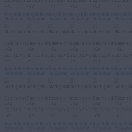
Abgebildete
Abgebildete
Abgebildete
Abgebildete
Abgebildete
Abgebil
Personen
Personen
Personen
Personen
Personen
Persone
Abgebildete
Abgebildete
Abgebildete
Abgebildete
Abgebildete
Abgebil
Personen
Personen
Personen
Personen
Personen
Persone
Abgebildete
Abgebildete
Abgebildete
Abgebildete
Abgebildete
Abgebil
Personen
Personen
Personen
Personen
Personen
Persone