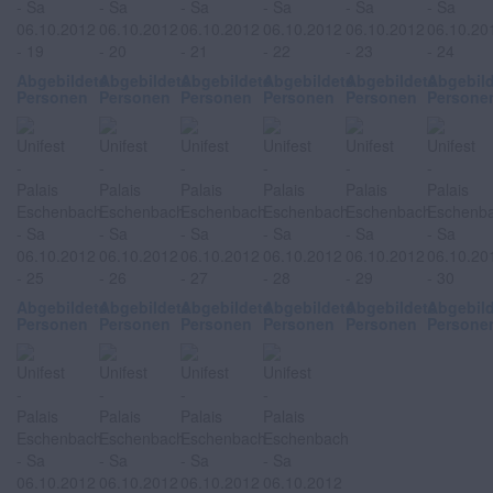
Abgebildete
Abgebildete
Abgebildete
Abgebildete
Abgebildete
Abgebil
Personen
Personen
Personen
Personen
Personen
Persone
Abgebildete
Abgebildete
Abgebildete
Abgebildete
Abgebildete
Abgebil
Personen
Personen
Personen
Personen
Personen
Persone