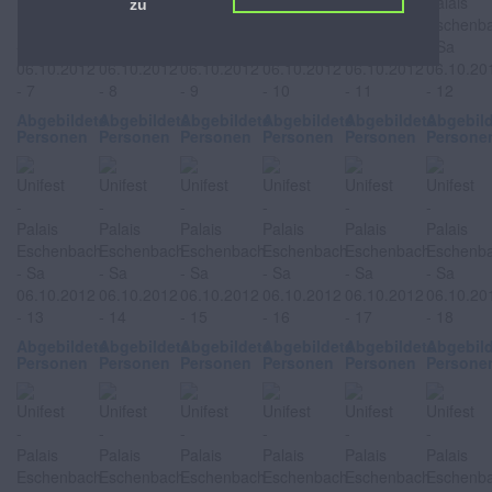
zu
Abgebildete
Abgebildete
Abgebildete
Abgebildete
Abgebildete
Abgebil
Personen
Personen
Personen
Personen
Personen
Persone
Abgebildete
Abgebildete
Abgebildete
Abgebildete
Abgebildete
Abgebil
Personen
Personen
Personen
Personen
Personen
Persone