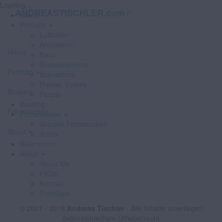
Loading...
//
//
ANDREASTISCHLER.com
Home
Portfolio
Luftbilder
Architektur
Home
Natur
Businessevents
Portfolio
Szenefotos
Presse, Events
Booking
People
Booking
Fotostrecken
Fotostrecken
Aktuelle Fotostrecken
About
Archiv
Referenzen
About
About Me
FAQs
Kontakt
Promiliste
© 2001 - 2018
Andreas Tischler
- Alle Inhalte unterliegen
österreichischem Urheberrecht