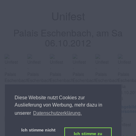
Unifest
Palais Eschenbach, am Sa
06.10.2012
Diese Website nutzt Cookies zur
Auslieferung von Werbung, mehr dazu in
Abgebildete
Abgebildete
Abgebildete
Abgebildete
Abgebildete
Abgebil
Personen
Personen
Personen
Personen
Personen
Persone
unserer
Datenschutzerklärung.
Ich stimme nicht
Ich stimme zu