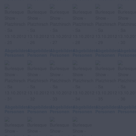
Abgebildete
Abgebildete
Abgebildete
Abgebildete
Abgebildete
Abgebil
Personen
Personen
Personen
Personen
Personen
Persone
Abgebildete
Abgebildete
Abgebildete
Abgebildete
Abgebildete
Abgebil
Personen
Personen
Personen
Personen
Personen
Persone