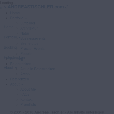
Loading...
//
//
ANDREASTISCHLER.com
Home
Portfolio
Luftbilder
Home
Architektur
Natur
Portfolio
Businessevents
Szenefotos
Booking
Presse, Events
People
Fotostrecken
Booking
Fotostrecken
About
Aktuelle Fotostrecken
Archiv
Referenzen
About
About Me
FAQs
Kontakt
Promiliste
© 2001 - 2018
Andreas Tischler
- Alle Inhalte unterliegen