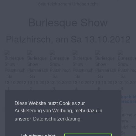
österreichischem Urheberrecht
Burlesque Show
Platzhirsch, am Sa 13.10.2012
Abgebildete
Abgebildete
Abgebildete
Abgebildete
Abgebildete
Abgebil
Personen
Personen
Personen
Personen
Personen
Persone
Diese Website nutzt Cookies zur
Auslieferung von Werbung, mehr dazu in
unserer
Datenschutzerklärung.
Ich stimme nicht