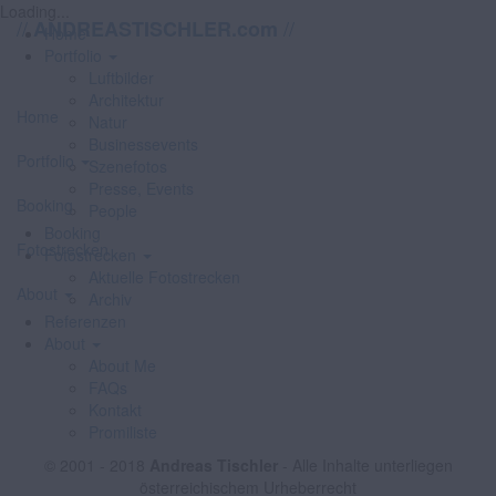
Loading...
//
//
ANDREASTISCHLER.com
Home
Portfolio
Luftbilder
Architektur
Home
Natur
Businessevents
Portfolio
Szenefotos
Presse, Events
Booking
People
Booking
Fotostrecken
Fotostrecken
Aktuelle Fotostrecken
About
Archiv
Referenzen
About
About Me
FAQs
Kontakt
Promiliste
© 2001 - 2018
Andreas Tischler
- Alle Inhalte unterliegen
österreichischem Urheberrecht