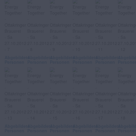
Abgebildete
Abgebildete
Abgebildete
Abgebildete
Abgebildete
Abgebil
Personen
Personen
Personen
Personen
Personen
Persone
Abgebildete
Abgebildete
Abgebildete
Abgebildete
Abgebildete
Abgebil
Personen
Personen
Personen
Personen
Personen
Persone