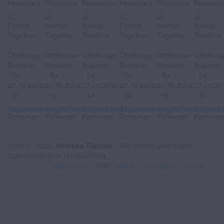
Personen
Personen
Personen
Personen
Personen
Persone
Abgebildete
Abgebildete
Abgebildete
Abgebildete
Abgebildete
Abgebil
Personen
Personen
Personen
Personen
Personen
Persone
© 2001 - 2026
Andreas Tischler
- Alle Inhalte unterliegen
österreichischem Urheberrecht.
Datenschutz
|
AGB
|
Recht
|
Impressum
|
Kontakt
|