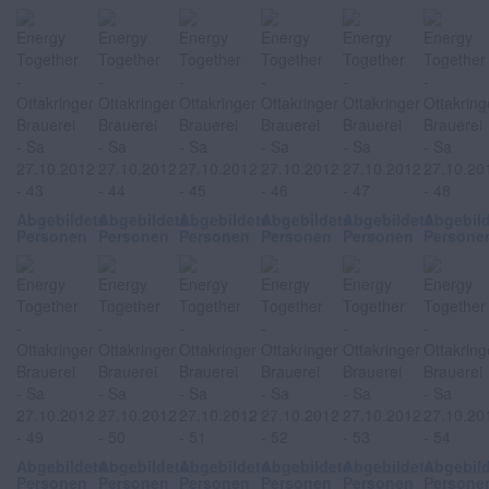
Abgebildete
Abgebildete
Abgebildete
Abgebildete
Abgebildete
Abgebil
Personen
Personen
Personen
Personen
Personen
Persone
Abgebildete
Abgebildete
Abgebildete
Abgebildete
Abgebildete
Abgebil
Personen
Personen
Personen
Personen
Personen
Persone