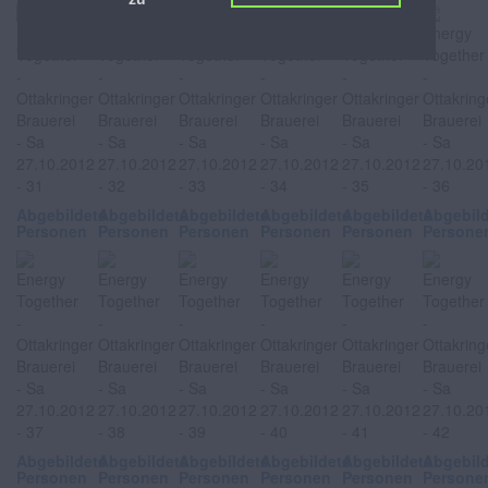
Abgebildete
Abgebildete
Abgebildete
Abgebildete
Abgebildete
Abgebil
Personen
Personen
Personen
Personen
Personen
Persone
Abgebildete
Abgebildete
Abgebildete
Abgebildete
Abgebildete
Abgebil
Personen
Personen
Personen
Personen
Personen
Persone