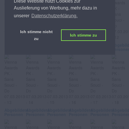
Diese Website nutzt Cookies zur
Auslieferung von Werbung, mehr dazu in
unserer
Datenschutzerklärung.
Ich stimme nicht
Ich stimme zu
zu
Abgebildete
Abgebildete
Abgebildete
Abgebildete
Abgebildete
Abgebil
Personen
Personen
Personen
Personen
Personen
Persone
Abgebildete
Abgebildete
Abgebildete
Abgebildete
Abgebildete
Abgebil
Personen
Personen
Personen
Personen
Personen
Persone