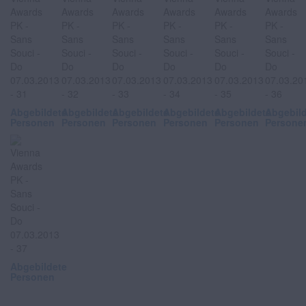
Abgebildete
Abgebildete
Abgebildete
Abgebildete
Abgebildete
Abgebil
Personen
Personen
Personen
Personen
Personen
Persone
Abgebildete
Personen