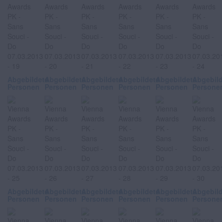
Abgebildete
Abgebildete
Abgebildete
Abgebildete
Abgebildete
Abgebil
Personen
Personen
Personen
Personen
Personen
Persone
Abgebildete
Abgebildete
Abgebildete
Abgebildete
Abgebildete
Abgebil
Personen
Personen
Personen
Personen
Personen
Persone