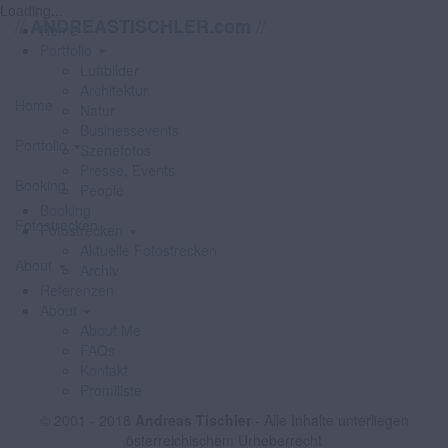
Loading...
//
//
ANDREASTISCHLER.com
Home
Portfolio
Luftbilder
Architektur
Home
Natur
Businessevents
Portfolio
Szenefotos
Presse, Events
Booking
People
Booking
Fotostrecken
Fotostrecken
Aktuelle Fotostrecken
About
Archiv
Referenzen
About
About Me
FAQs
Kontakt
Promiliste
© 2001 - 2018
Andreas Tischler
- Alle Inhalte unterliegen
österreichischem Urheberrecht