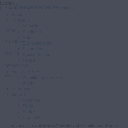
Loading...
//
//
ANDREASTISCHLER.com
Home
Portfolio
Luftbilder
Home
Architektur
Natur
Portfolio
Businessevents
Szenefotos
Booking
Presse, Events
People
Fotostrecken
Booking
Fotostrecken
About
Aktuelle Fotostrecken
Archiv
Referenzen
About
About Me
FAQs
Kontakt
Promiliste
© 2001 - 2018
Andreas Tischler
- Alle Inhalte unterliegen