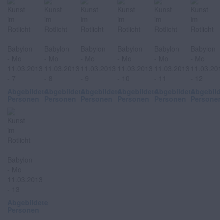
Abgebildete
Abgebildete
Abgebildete
Abgebildete
Abgebildete
Abgebil
Personen
Personen
Personen
Personen
Personen
Persone
Abgebildete
Personen